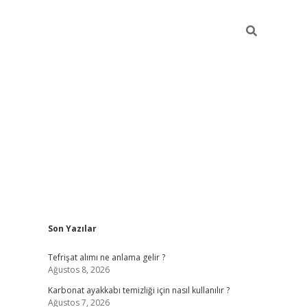
Sidebar
Son Yazılar
grandoperabe
Tefrişat alımı ne anlama gelir ?
Ağustos 8, 2026
Karbonat ayakkabı temizliği için nasıl kullanılır ?
Ağustos 7, 2026