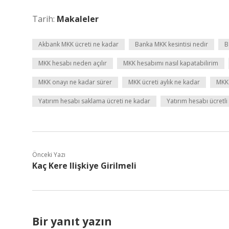
Tarih:
Makaleler
Akbank MKK ücreti ne kadar
Banka MKK kesintisi nedir
B
MKK hesabı neden açılır
MKK hesabımı nasıl kapatabilirim
MKK onayı ne kadar sürer
MKK ücreti aylık ne kadar
MKK 
Yatırım hesabı saklama ücreti ne kadar
Yatırım hesabı ücretli
Önceki Yazı
Kaç Kere Ilişkiye Girilmeli
Bir yanıt yazın