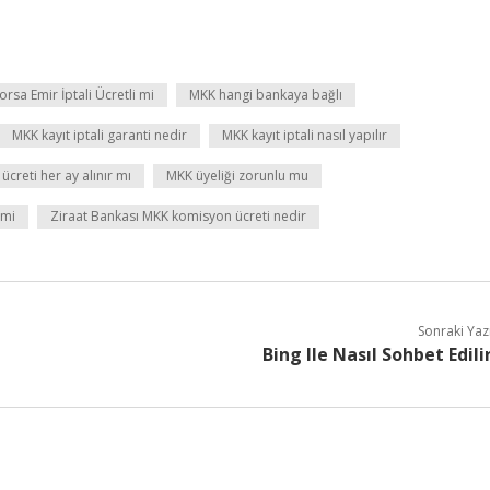
orsa Emir İptali Ücretli mi
MKK hangi bankaya bağlı
MKK kayıt iptali garanti nedir
MKK kayıt iptali nasıl yapılır
ücreti her ay alınır mı
MKK üyeliği zorunlu mu
 mi
Ziraat Bankası MKK komisyon ücreti nedir
Sonraki Yaz
Bing Ile Nasıl Sohbet Edili