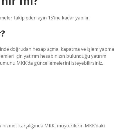
ınır mı?
emeler takip eden ayın 15’ine kadar yapılır.
r?
steminde doğrudan hesap açma, kapatma ve işlem yapma
emleri için yatırım hesabınızın bulunduğu yatırım
rumunu MKK’da güncellemelerini isteyebilirsiniz.
u hizmet karşılığında MKK, müşterilerin MKK’daki