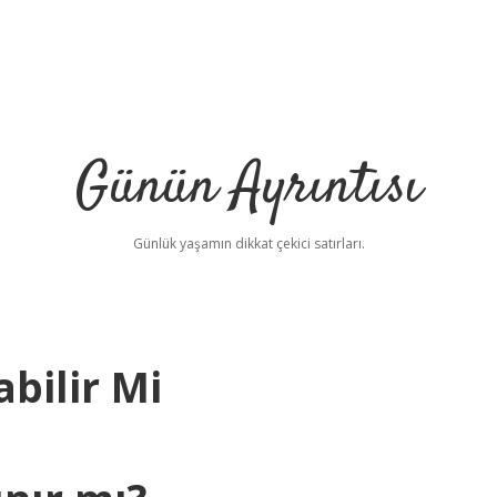
Günün Ayrıntısı
Günlük yaşamın dikkat çekici satırları.
bilir Mi