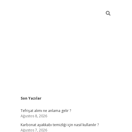
Sidebar
Son Yazılar
grandoperabet giriş
Tefrişat alımı ne anlama gelir ?
Ağustos 8, 2026
Karbonat ayakkabı temizliği için nasıl kullanılır ?
Ağustos 7, 2026