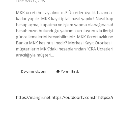
Tarih: Ocak 19, 2025
MKK ücreti her ay alınır mı? Ücretler üyelik bazında 
kadar yapılır. MKK kayıt iptali nasıl yapılır? Nasıl k
hesap açma, kapatma ve işlem yapma olanağına sahip
hesabınızın bulunduğu yatırım kuruluşunuzla ileti
güncellemelerini isteyebilirsiniz. MKK ücreti aylık ne
Banka MKK kesintisi nedir? Merkezi Kayıt Otoritesi 
müşterilerin MKK’daki hesaplarından “CRA Ücretler
aracılığıyla müşteri…
Mkk
Devamını okuyun
Yorum Bırak
Ücreti
Geri
Alınabilir
Mi
https://mangir.net
https://outdoortv.com.tr
https:/