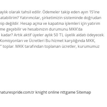
aylık olarak tahsil edilir. Ödemeler takip eden ayın 15’ine
apatabilirim? Yatırımcılar, şirketimizin sisteminde doğrudan
 değildir. Hesap açma ve kapatma işlemleri için yatırım
şime geçebilir ve hesabınızın durumunu MKK’da
 kadar? Artık aktif üyeler aylık 50 TL üyelik aidatı ödeyecek.
Komisyonları ve Ücretleri Bu hizmet karşılığında MKK,
i” toplar. MKK tarafından toplanan ücretler, kurumumuz
/naturespride.com.tr
knight online
nttgame
Sitemap