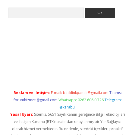
Arama
riş
Reklam ve İletişim:
E-mail:
backlinkpaneli@gmail.com
Teams:
forumhizmeti@gmail.com
Whatsapp: 0262 606 0 726
Telegram:
@karabul
Yasal Uyarı:
Sitemiz, 5651 Sayılı Kanun gereğince Bilgi Teknolojileri
ve İletişim Kurumu (BTK) tarafından onaylanmış bir Yer Sağlayıcı
olarak hizmet vermektedir. Bu nedenle, sitedeki içerikleri proaktif