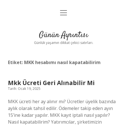
menüyü
Anasayfa
aç
Gizlilik Politikası
Günün Ayrıntısı
Yasal Uyarı
Günlük yaşamın dikkat çekici satırları.
Hakkımızda
Etiket:
MKK hesabımı nasıl kapatabilirim
Mkk Ücreti Geri Alınabilir Mi
Tarih: Ocak 19, 2025
MKK ücreti her ay alınır mı? Ücretler üyelik bazında
aylık olarak tahsil edilir. Ödemeler takip eden ayın
15’ine kadar yapılır. MKK kayıt iptali nasıl yapılır?
Nasıl kapatabilirim? Yatırımcılar, şirketimizin