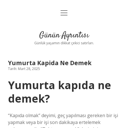
menüyü
Anasayfa
aç
Gizlilik Politikası
Günün Ayrıntısı
Yasal Uyarı
Günlük yaşamın dikkat çekici satırları.
Hakkımızda
Yumurta Kapida Ne Demek
Tarih: Mart 28, 2025
Yumurta kapıda ne
demek?
“Kapıda olmak” deyimi, geç yapılması gereken bir işi
yapmak veya bir işi son dakikaya ertelemek