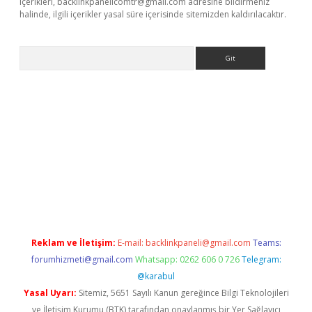
içerikleri,
backlinkpanelicomtr@gmail.com
adresine bildirmeniz
halinde, ilgili içerikler yasal süre içerisinde sitemizden kaldırılacaktır.
Arama
perabet giriş
Reklam ve İletişim:
E-mail:
backlinkpaneli@gmail.com
Teams:
forumhizmeti@gmail.com
Whatsapp: 0262 606 0 726
Telegram:
@karabul
Yasal Uyarı:
Sitemiz, 5651 Sayılı Kanun gereğince Bilgi Teknolojileri
ve İletişim Kurumu (BTK) tarafından onaylanmış bir Yer Sağlayıcı