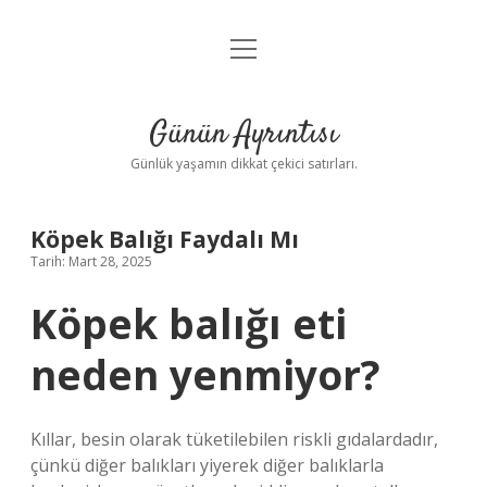
menüyü
Anasayfa
aç
Gizlilik Politikası
Günün Ayrıntısı
Yasal Uyarı
Günlük yaşamın dikkat çekici satırları.
Hakkımızda
Köpek Balığı Faydalı Mı
Tarih: Mart 28, 2025
Köpek balığı eti
neden yenmiyor?
Kıllar, besin olarak tüketilebilen riskli gıdalardadır,
çünkü diğer balıkları yiyerek diğer balıklarla