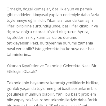
Örneğin, doğal kumaşlar, özellikle yün ve pamuk
gibi maddeler, kimyasal yapıları nedeniyle daha fazla
tüylenmeye eğilimlidir. Yıkama sırasında kumaşın
lifleri birbirine sürtündüğünde, bazı lifler çıkabilir ve
dışarıya doğru çıkarak tüyleri oluşturur. Ayrıca,
kıyafetlerin sık yıkanması da bu durumu
tetikleyebilir. Peki, bu tüylenme durumu zamanla
nasıl evrilebilir? İşte gelecekte bu konuya dair bazı
tahminlerim…
Yıkanan Kıyafetler ve Teknoloji: Gelecekte Nasıl Bir
Etkileşim Olacak?
Teknolojinin hayatımıza katacağı yeniliklerle birlikte,
günlük yaşamda tüylenme gibi basit sorunların bile
çözülmesi mümkün olabilir. Yani, bu basit problem
bile yapay zekâ ve robot teknolojileriyle daha farklı
bir boyuta taşınabilir. 5-10 yıl sonra, giydiğimiz