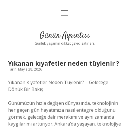
menüyü
Anasayfa
aç
Gizlilik Politikası
Günün Ayrıntısı
Yasal Uyarı
Günlük yaşamın dikkat çekici satırları.
Hakkımızda
Yıkanan kıyafetler neden tüylenir ?
Tarih: Mayıs 28, 2026
Yıkanan Kıyafetler Neden Tüylenir? – Geleceğe
Dönük Bir Bakış
Günümüzün hızla değişen dünyasında, teknolojinin
her geçen gün hayatımıza nasıl entegre olduğunu
görmek, geleceğe dair merakımı ve aynı zamanda
kaygılarımı arttırıyor. Ankara’da yaşayan, teknolojiye