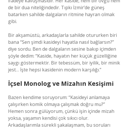
ifadeye kavuşmasıdır. Her kaside, hem bir övgü hem
de bir dua niteliğindedir. Tıpkı İzmir’de güneş
batarken sahilde dalgaların ritmine hayran olmak
gibi.
Bir akşamüstü, arkadaşlarla sahilde otururken biri
bana “Sen şimdi kasideyi hayatla nasıl bağlarsın?”
diye sordu. Ben de dalgaların sesine bakıp içimden
şöyle dedim: “Kaside, hayatın her küçük güzelliğine
saygı göstermektir. Bir tebessüm, bir iyilik, bir minik
jest… İşte hepsi kasidenin modern karşılığı.”
İçsel Monolog ve Mizahın Kesişimi
Bazen kendime soruyorum: “Kasideyi anlamaya
çalışırken komik olmaya çalışmak doğru mu?”
Hemen sonra gülüyorum, çünkü işin içinde mizah
yoksa, yaşamın kendisi çok sıkıcı olur.
Arkadaşlarımla sürekli şakalaşmam, bu soruları