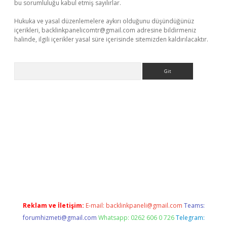
bu sorumluluğu kabul etmiş sayılırlar.
Hukuka ve yasal düzenlemelere aykırı olduğunu düşündüğünüz
içerikleri,
backlinkpanelicomtr@gmail.com
adresine bildirmeniz
halinde, ilgili içerikler yasal süre içerisinde sitemizden kaldırılacaktır.
Arama
doperabet giriş
Reklam ve İletişim:
E-mail:
backlinkpaneli@gmail.com
Teams:
forumhizmeti@gmail.com
Whatsapp: 0262 606 0 726
Telegram: