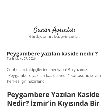
menüyü
Anasayfa
aç
Gizlilik Politikası
Günün Ayrıntısı
Yasal Uyarı
Günlük yaşamın dikkat çekici satırları.
Hakkımızda
Peygambere yazılan kaside nedir ?
Tarih: Mayıs 27, 2026
Cephesan takipçilerine merhaba! Bu yazımız
“Peygambere yazılan kaside nedir” konusunu seven
herkes için hazırlandı.
Peygambere Yazılan Kaside
Nedir? İzmir’in Kıyısında Bir