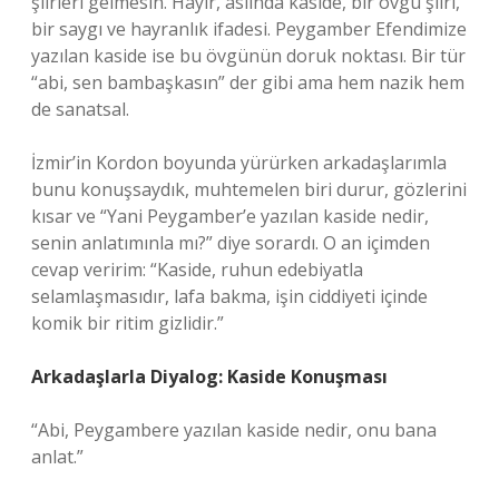
şiirleri gelmesin. Hayır, aslında kaside, bir övgü şiiri,
bir saygı ve hayranlık ifadesi. Peygamber Efendimize
yazılan kaside ise bu övgünün doruk noktası. Bir tür
“abi, sen bambaşkasın” der gibi ama hem nazik hem
de sanatsal.
İzmir’in Kordon boyunda yürürken arkadaşlarımla
bunu konuşsaydık, muhtemelen biri durur, gözlerini
kısar ve “Yani Peygamber’e yazılan kaside nedir,
senin anlatımınla mı?” diye sorardı. O an içimden
cevap veririm: “Kaside, ruhun edebiyatla
selamlaşmasıdır, lafa bakma, işin ciddiyeti içinde
komik bir ritim gizlidir.”
Arkadaşlarla Diyalog: Kaside Konuşması
“Abi, Peygambere yazılan kaside nedir, onu bana
anlat.”