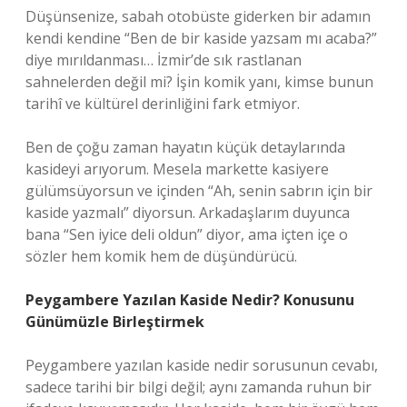
Düşünsenize, sabah otobüste giderken bir adamın
kendi kendine “Ben de bir kaside yazsam mı acaba?”
diye mırıldanması… İzmir’de sık rastlanan
sahnelerden değil mi? İşin komik yanı, kimse bunun
tarihî ve kültürel derinliğini fark etmiyor.
Ben de çoğu zaman hayatın küçük detaylarında
kasideyi arıyorum. Mesela markette kasiyere
gülümsüyorsun ve içinden “Ah, senin sabrın için bir
kaside yazmalı” diyorsun. Arkadaşlarım duyunca
bana “Sen iyice deli oldun” diyor, ama içten içe o
sözler hem komik hem de düşündürücü.
Peygambere Yazılan Kaside Nedir? Konusunu
Günümüzle Birleştirmek
Peygambere yazılan kaside nedir sorusunun cevabı,
sadece tarihi bir bilgi değil; aynı zamanda ruhun bir