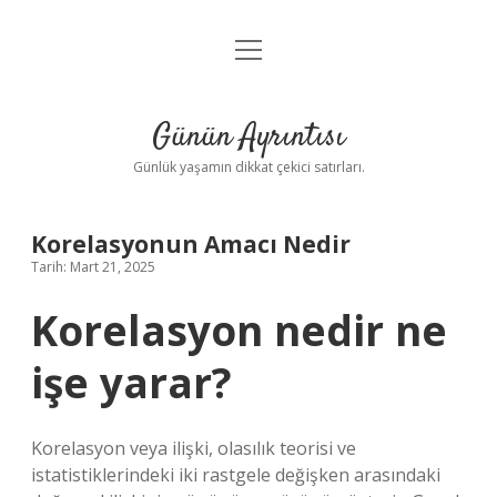
menüyü
Anasayfa
aç
Gizlilik Politikası
Günün Ayrıntısı
Yasal Uyarı
Günlük yaşamın dikkat çekici satırları.
Hakkımızda
Korelasyonun Amacı Nedir
Tarih: Mart 21, 2025
Korelasyon nedir ne
işe yarar?
Korelasyon veya ilişki, olasılık teorisi ve
istatistiklerindeki iki rastgele değişken arasındaki