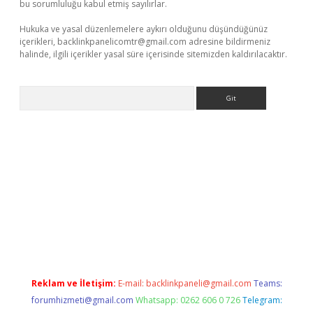
bu sorumluluğu kabul etmiş sayılırlar.
Hukuka ve yasal düzenlemelere aykırı olduğunu düşündüğünüz
içerikleri,
backlinkpanelicomtr@gmail.com
adresine bildirmeniz
halinde, ilgili içerikler yasal süre içerisinde sitemizden kaldırılacaktır.
Arama
rabet giriş
Reklam ve İletişim:
E-mail:
backlinkpaneli@gmail.com
Teams:
forumhizmeti@gmail.com
Whatsapp: 0262 606 0 726
Telegram: