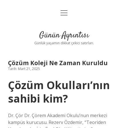
menüyü
Anasayfa
aç
Gizlilik Politikası
Günün Ayrıntısı
Yasal Uyarı
Günlük yaşamın dikkat çekici satırları.
Hakkımızda
Çözüm Koleji Ne Zaman Kuruldu
Tarih: Mart 21, 2025
Çözüm Okulları’nın
sahibi kim?
Dr. Çör Dr. Çörem Akademi Okulu’nun merkezi
kampüs kurucusu. Rezerv Özdemir, “Teoriden