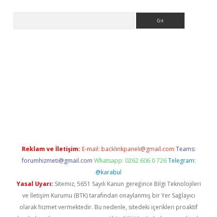
Arama
operabet giriş
Reklam ve İletişim:
E-mail:
backlinkpaneli@gmail.com
Teams:
forumhizmeti@gmail.com
Whatsapp: 0262 606 0 726
Telegram:
@karabul
Yasal Uyarı:
Sitemiz, 5651 Sayılı Kanun gereğince Bilgi Teknolojileri
ve İletişim Kurumu (BTK) tarafından onaylanmış bir Yer Sağlayıcı
olarak hizmet vermektedir. Bu nedenle, sitedeki içerikleri proaktif