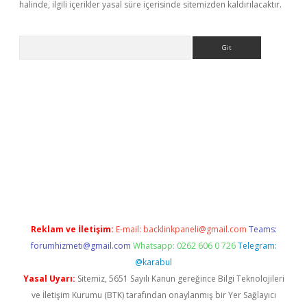
halinde, ilgili içerikler yasal süre içerisinde sitemizden kaldırılacaktır.
Arama
operabet giriş
Reklam ve İletişim:
E-mail:
backlinkpaneli@gmail.com
Teams:
forumhizmeti@gmail.com
Whatsapp: 0262 606 0 726
Telegram:
@karabul
Yasal Uyarı:
Sitemiz, 5651 Sayılı Kanun gereğince Bilgi Teknolojileri
ve İletişim Kurumu (BTK) tarafından onaylanmış bir Yer Sağlayıcı