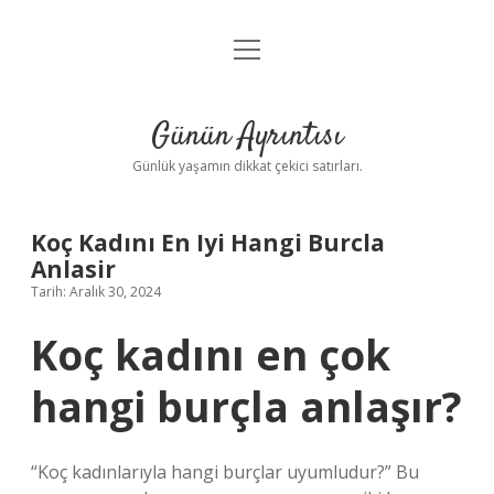
menüyü
Anasayfa
aç
Gizlilik Politikası
Günün Ayrıntısı
Yasal Uyarı
Günlük yaşamın dikkat çekici satırları.
Hakkımızda
Koç Kadını En Iyi Hangi Burcla
Anlasir
Tarih: Aralık 30, 2024
Koç kadını en çok
hangi burçla anlaşır?
“Koç kadınlarıyla hangi burçlar uyumludur?” Bu