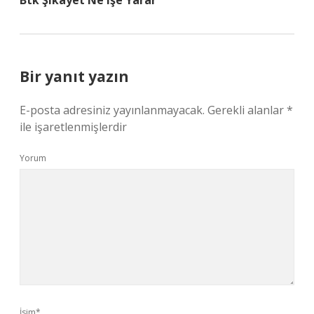
Btk Şikayet Ne Işe Yarar
Bir yanıt yazın
E-posta adresiniz yayınlanmayacak.
Gerekli alanlar
*
ile işaretlenmişlerdir
Yorum
İsim*