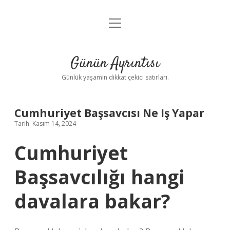
menüyü
Anasayfa
aç
Gizlilik Politikası
Günün Ayrıntısı
Yasal Uyarı
Günlük yaşamın dikkat çekici satırları.
Hakkımızda
Cumhuriyet Başsavcısı Ne Iş Yapar
Tarih: Kasım 14, 2024
Cumhuriyet
Başsavcılığı hangi
davalara bakar?