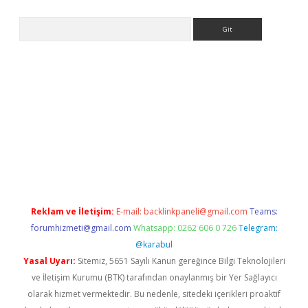
Arama
iriş
Reklam ve İletişim:
E-mail:
backlinkpaneli@gmail.com
Teams:
forumhizmeti@gmail.com
Whatsapp: 0262 606 0 726
Telegram:
@karabul
Yasal Uyarı:
Sitemiz, 5651 Sayılı Kanun gereğince Bilgi Teknolojileri
ve İletişim Kurumu (BTK) tarafından onaylanmış bir Yer Sağlayıcı
olarak hizmet vermektedir. Bu nedenle, sitedeki içerikleri proaktif