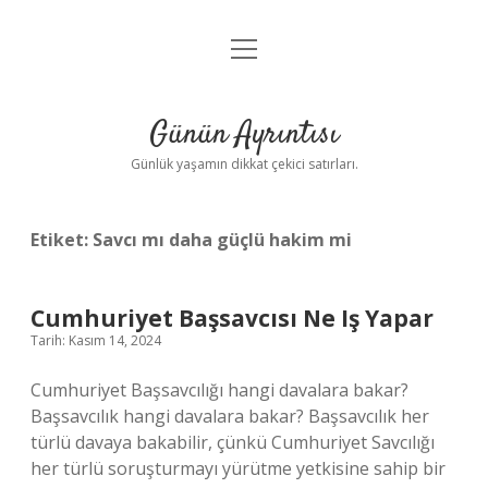
menüyü
Anasayfa
aç
Gizlilik Politikası
Günün Ayrıntısı
Yasal Uyarı
Günlük yaşamın dikkat çekici satırları.
Hakkımızda
Etiket:
Savcı mı daha güçlü hakim mi
Cumhuriyet Başsavcısı Ne Iş Yapar
Tarih: Kasım 14, 2024
Cumhuriyet Başsavcılığı hangi davalara bakar?
Başsavcılık hangi davalara bakar? Başsavcılık her
türlü davaya bakabilir, çünkü Cumhuriyet Savcılığı
her türlü soruşturmayı yürütme yetkisine sahip bir