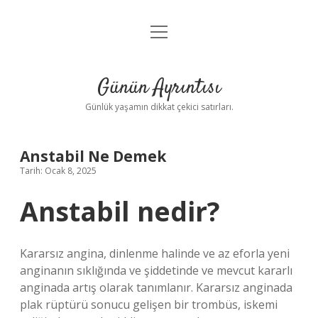
menüyü
Anasayfa
aç
Gizlilik Politikası
Günün Ayrıntısı
Yasal Uyarı
Günlük yaşamın dikkat çekici satırları.
Hakkımızda
Anstabil Ne Demek
Tarih: Ocak 8, 2025
Anstabil nedir?
Kararsız angina, dinlenme halinde ve az eforla yeni
anginanın sıklığında ve şiddetinde ve mevcut kararlı
anginada artış olarak tanımlanır. Kararsız anginada
plak rüptürü sonucu gelişen bir trombüs, iskemi