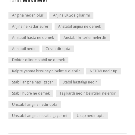
Tarih:
Makaleler
Angina neden olur
Anjina EKGde çıkar mı
Anjina ne kadar sürer
Anstabil anjina ne demek
Anstabil hasta ne demek
Anstabil kriterler nelerdir
Anstabil nedir
Ccs nedir tıpta
Doktor dilinde stabil ne demek
Kalpte yanma hissi neyin belirtisi olabilir
NSTEMi nedir tip
Stabil angina nasıl geçer
Stabil hastalığı nedir
Stabil hücre ne demek
Taşikardi nedir belirtileri nelerdir
Unstabil angina nedir tıpta
Unstabil angina nitratla geçer mi
Usap nedir tıpta