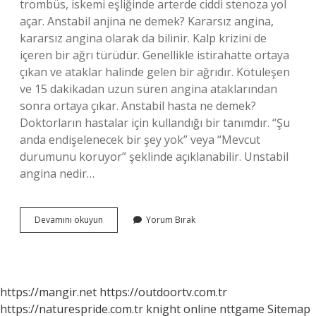
trombüs, iskemi eşliğinde arterde ciddi stenoza yol
açar. Anstabil anjina ne demek? Kararsız angina,
kararsız angina olarak da bilinir. Kalp krizini de
içeren bir ağrı türüdür. Genellikle istirahatte ortaya
çıkan ve ataklar halinde gelen bir ağrıdır. Kötüleşen
ve 15 dakikadan uzun süren angina ataklarından
sonra ortaya çıkar. Anstabil hasta ne demek?
Doktorların hastalar için kullandığı bir tanımdır. “Şu
anda endişelenecek bir şey yok” veya “Mevcut
durumunu koruyor” şeklinde açıklanabilir. Unstabil
angina nedir…
Anstabil
Devamını okuyun
Yorum Bırak
Ne
Demek
https://mangir.net
https://outdoortv.com.tr
https://naturespride.com.tr
knight online
nttgame
Sitemap