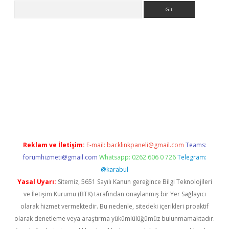
Arama
riş
Reklam ve İletişim:
E-mail:
backlinkpaneli@gmail.com
Teams:
forumhizmeti@gmail.com
Whatsapp: 0262 606 0 726
Telegram:
@karabul
Yasal Uyarı:
Sitemiz, 5651 Sayılı Kanun gereğince Bilgi Teknolojileri
ve İletişim Kurumu (BTK) tarafından onaylanmış bir Yer Sağlayıcı
olarak hizmet vermektedir. Bu nedenle, sitedeki içerikleri proaktif
olarak denetleme veya araştırma yükümlülüğümüz bulunmamaktadır.