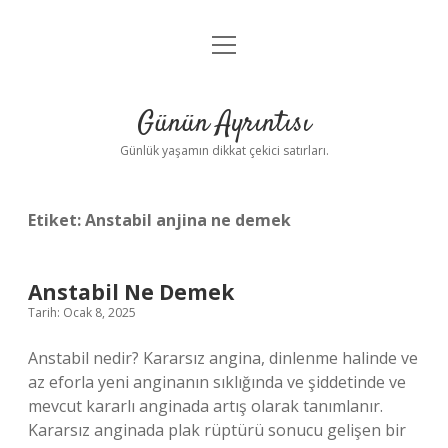
menüyü
Anasayfa
aç
Gizlilik Politikası
Günün Ayrıntısı
Yasal Uyarı
Günlük yaşamın dikkat çekici satırları.
Hakkımızda
Etiket:
Anstabil anjina ne demek
Anstabil Ne Demek
Tarih: Ocak 8, 2025
Anstabil nedir? Kararsız angina, dinlenme halinde ve
az eforla yeni anginanın sıklığında ve şiddetinde ve
mevcut kararlı anginada artış olarak tanımlanır.
Kararsız anginada plak rüptürü sonucu gelişen bir