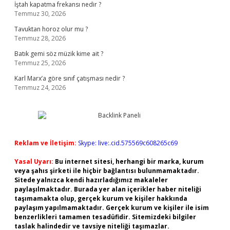
İştah kapatma frekansı nedir ?
Temmuz 30, 2026
Tavuktan horoz olur mu ?
Temmuz 28, 2026
Batık gemi söz müzik kime ait ?
Temmuz 25, 2026
Karl Marx’a göre sınıf çatışması nedir ?
Temmuz 24, 2026
Reklam ve İletişim:
Skype: live:.cid.575569c608265c69
Yasal Uyarı:
Bu internet sitesi, herhangi bir marka, kurum
veya şahıs şirketi ile hiçbir bağlantısı bulunmamaktadır.
Sitede yalnızca kendi hazırladığımız makaleler
paylaşılmaktadır. Burada yer alan içerikler haber niteliği
taşımamakta olup, gerçek kurum ve kişiler hakkında
paylaşım yapılmamaktadır. Gerçek kurum ve kişiler ile isim
benzerlikleri tamamen tesadüfidir. Sitemizdeki bilgiler
taslak halindedir ve tavsiye niteliği taşımazlar.