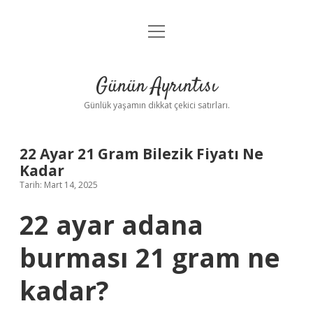
menüyü
Anasayfa
aç
Gizlilik Politikası
Günün Ayrıntısı
Yasal Uyarı
Günlük yaşamın dikkat çekici satırları.
Hakkımızda
22 Ayar 21 Gram Bilezik Fiyatı Ne
Kadar
Tarih: Mart 14, 2025
22 ayar adana
burması 21 gram ne
kadar?