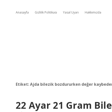
Anasayfa
Gizlilik Politikası
Yasal Uyarı
Hakkımızda
Etiket:
Ajda bilezik bozdururken değer kaybede
22 Ayar 21 Gram Bile