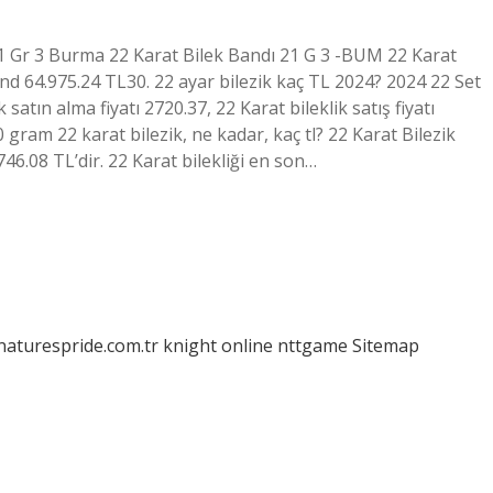
1 Gr 3 Burma 22 Karat Bilek Bandı 21 G 3 -BUM 22 Karat
d 64.975.24 TL30. 22 ayar bilezik kaç TL 2024? 2024 22 Set
 satın alma fiyatı 2720.37, 22 Karat bileklik satış fiyatı
0 gram 22 karat bilezik, ne kadar, kaç tl? 22 Karat Bilezik
746.08 TL’dir. 22 Karat bilekliği en son…
/naturespride.com.tr
knight online
nttgame
Sitemap