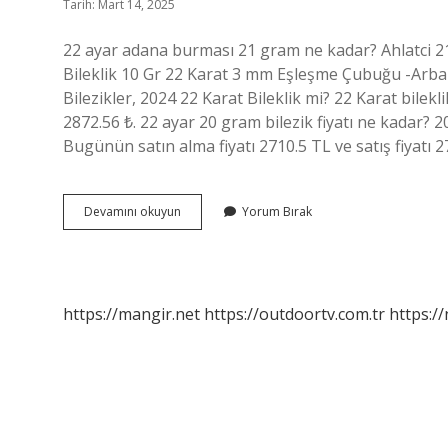
Tarih: Mart 14, 2025
22 ayar adana burması 21 gram ne kadar? Ahlatci 2
Bileklik 10 Gr 22 Karat 3 mm Eşleşme Çubuğu -Arban
Bilezikler, 2024 22 Karat Bileklik mi? 22 Karat bileklik
2872.56 ₺. 22 ayar 20 gram bilezik fiyatı ne kadar? 2
Bugünün satın alma fiyatı 2710.5 TL ve satış fiyatı 2
22
Devamını okuyun
Yorum Bırak
Ayar
21
Gram
Bilezik
Fiyatı
https://mangir.net
https://outdoortv.com.tr
https:/
Ne
Kadar