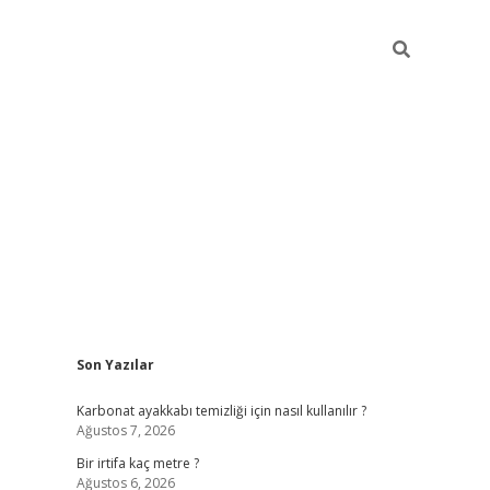
Sidebar
Son Yazılar
grandoperabet giriş
Karbonat ayakkabı temizliği için nasıl kullanılır ?
Ağustos 7, 2026
Bir irtifa kaç metre ?
Ağustos 6, 2026