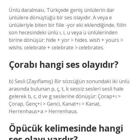
Ünlü daralması, Türkçede geniş ünlülerin dar
ünlülere dönüştüğü bir ses olayıdır. A veya e
ünlüleriyle biten bir fiile -yor eki eklendiğinde, fiilin
son hecesindeki ünlü ı, i, u veya ü ünlülerinden
birine dönüşür: hide + yor > hides. wish + yours >
wishs. celebrate + celebrate > celebrates.
Çorabı hangi ses olayıdır?
b) Sesli (Zayıflamış) Bir sözcüğün sonundaki iki ünlü
arasında bulunan p, ç, t, k sessiz sesleri sesli hale
gelerek b, c, d ve g seslerine dönüşür: Çorap+ı >
Çorap, Genç+i > Genci, Kanat+ı > Kanat,
Herrenhaus+a > Herrenhaus.
Öpücük kelimesinde hangi
ses olayı vardır?