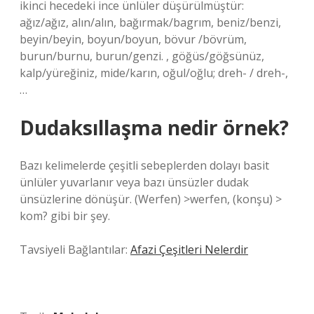
ikinci hecedeki ince ünlüler düşürülmüştür:
ağız/ağız, alın/alın, bağırmak/bagrım, beniz/benzi,
beyin/beyin, boyun/boyun, bövur /bövrüm,
burun/burnu, burun/genzi. , göğüs/göğsünüz,
kalp/yüreğiniz, mide/karın, oğul/oğlu; dreh- / dreh-,
…
Dudaksıllaşma nedir örnek?
Bazı kelimelerde çeşitli sebeplerden dolayı basit
ünlüler yuvarlanır veya bazı ünsüzler dudak
ünsüzlerine dönüşür. (Werfen) >werfen, (konşu) >
kom? gibi bir şey.
Tavsiyeli Bağlantılar:
Afazi Çeşitleri Nelerdir