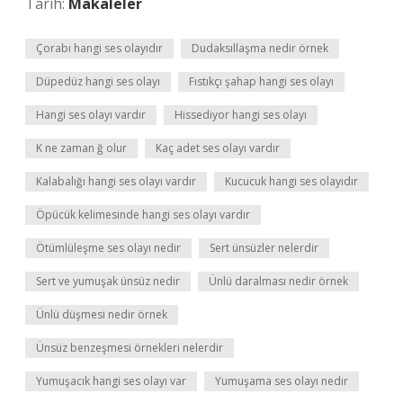
Tarih:
Makaleler
Çorabı hangi ses olayıdır
Dudaksıllaşma nedir örnek
Düpedüz hangi ses olayı
Fıstıkçı şahap hangi ses olayı
Hangi ses olayı vardır
Hissediyor hangi ses olayı
K ne zaman ğ olur
Kaç adet ses olayı vardır
Kalabalığı hangi ses olayı vardır
Kucucuk hangi ses olayıdır
Öpücük kelimesinde hangi ses olayı vardır
Ötümlüleşme ses olayı nedir
Sert ünsüzler nelerdir
Sert ve yumuşak ünsüz nedir
Ünlü daralması nedir örnek
Ünlü düşmesi nedir örnek
Ünsüz benzeşmesi örnekleri nelerdir
Yumuşacık hangi ses olayı var
Yumuşama ses olayı nedir