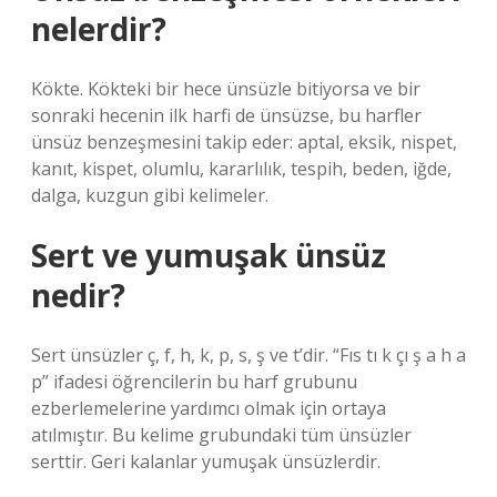
nelerdir?
Kökte. Kökteki bir hece ünsüzle bitiyorsa ve bir
sonraki hecenin ilk harfi de ünsüzse, bu harfler
ünsüz benzeşmesini takip eder: aptal, eksik, nispet,
kanıt, kispet, olumlu, kararlılık, tespih, beden, iğde,
dalga, kuzgun gibi kelimeler.
Sert ve yumuşak ünsüz
nedir?
Sert ünsüzler ç, ​​f, h, k, p, s, ş ve t’dir. “Fıs tı k çı ş a h a
p” ifadesi öğrencilerin bu harf grubunu
ezberlemelerine yardımcı olmak için ortaya
atılmıştır. Bu kelime grubundaki tüm ünsüzler
serttir. Geri kalanlar yumuşak ünsüzlerdir.