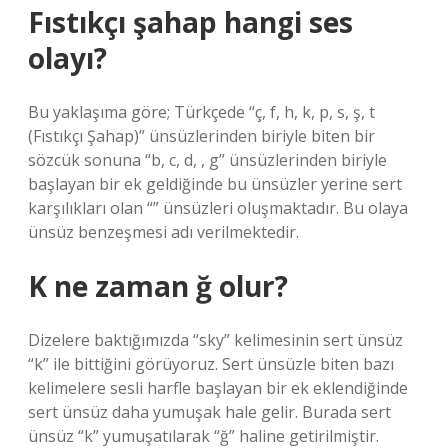
Fıstıkçı şahap hangi ses
olayı?
Bu yaklaşıma göre; Türkçede “ç, f, h, k, p, s, ş, t
(Fıstıkçı Şahap)” ünsüzlerinden biriyle biten bir
sözcük sonuna “b, c, d, , g” ünsüzlerinden biriyle
başlayan bir ek geldiğinde bu ünsüzler yerine sert
karşılıkları olan “” ünsüzleri oluşmaktadır. Bu olaya
ünsüz benzeşmesi adı verilmektedir.
K ne zaman ğ olur?
Dizelere baktığımızda “sky” kelimesinin sert ünsüz
“k” ile bittiğini görüyoruz. Sert ünsüzle biten bazı
kelimelere sesli harfle başlayan bir ek eklendiğinde
sert ünsüz daha yumuşak hale gelir. Burada sert
ünsüz “k” yumuşatılarak “ğ” haline getirilmiştir.