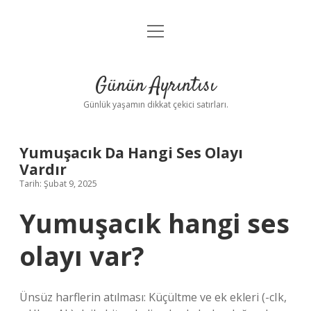
menüyü
Anasayfa
aç
Gizlilik Politikası
Günün Ayrıntısı
Yasal Uyarı
Günlük yaşamın dikkat çekici satırları.
Hakkımızda
Yumuşacık Da Hangi Ses Olayı
Vardır
Tarih: Şubat 9, 2025
Yumuşacık hangi ses
olayı var?
Ünsüz harflerin atılması: Küçültme ve ek ekleri (-cIk,