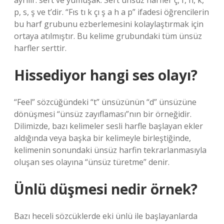
ayrılır: sert ve yumuşak. Sert ünsüz harfler ç, ​​f, h, k,
p, s, ş ve t’dir. “Fıs tı k çı ş a h a p” ifadesi öğrencilerin
bu harf grubunu ezberlemesini kolaylaştırmak için
ortaya atılmıştır. Bu kelime grubundaki tüm ünsüz
harfler serttir.
Hissediyor hangi ses olayı?
“Feel” sözcüğündeki “t” ünsüzünün “d” ünsüzüne
dönüşmesi “ünsüz zayıflaması”nın bir örneğidir.
Dilimizde, bazı kelimeler sesli harfle başlayan ekler
aldığında veya başka bir kelimeyle birleştiğinde,
kelimenin sonundaki ünsüz harfin tekrarlanmasıyla
oluşan ses olayına “ünsüz türetme” denir.
Ünlü düşmesi nedir örnek?
Bazı heceli sözcüklerde eki ünlü ile başlayanlarda