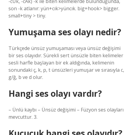
-cUk, -cAk) -k ile biten kelimelerde bulunduğunda,
son -k atlanır: yün+cık>yüncık. big+hook> bigger.
small+tiny > tiny.
Yumuşama ses olayı nedir?
Türkçede ünsüz yumuşaması veya ünsüz değişimi
bir ses olayıdır. Sürekli sert ünsüzle biten kelimeler
sesli harfle başlayan bir ek aldığında, kelimenin
sonundaki ç, k, p, t ünsüzleri yumuşar ve sırasıyla c,
g/ğ, b ve d olur.
Hangi ses olayı vardır?
– Ünlü kaybı – Ünsüz değişimi – Füzyon ses olayları
mevcuttur. 3.
Kucucuk hangi ses olayıdır?