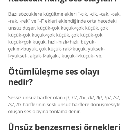
Bazı sözcüklere küçültme ekleri “-cık, -cik, -cak, -cek,
-rak, -rek” ve “-l” ekleri eklendiğinde orta hecedeki
ünsüz düşer. küçük-çok küçük>çok küçük, çok
küçük-çok küçük>çok küçük, çok küçük-çok
küçük>çok küçük, hızlı-hızlı>hızlı, büyük-
çekim>büyük, çok küçük-rak>küçük, yüksek-
l>yüksel-, alçak-l>alçak-, küçük-l>küçük- vb.
Ötümlüleşme ses olayı
nedir?
Sessiz ünsüz harfler olan /ç/, /f/, /h/, /k/, /ḳ/, /p/, /s/,
/ş/, /t/ harflerinin sesli ünsüz harflere dönüşmesiyle
oluşan ses olayına tonlama denir.
Ünsüz benzeşmesi örnekleri