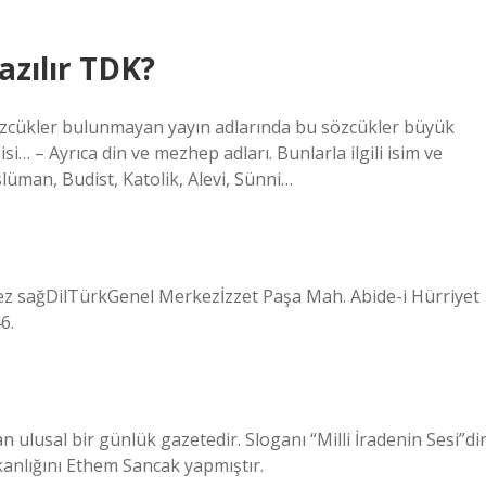
azılır TDK?
 sözcükler bulunmayan yayın adlarında bu sözcükler büyük
si… – Ayrıca din ve mezhep adları. Bunlarla ilgili isim ve
slüman, Budist, Katolik, Alevi, Sünni…
rkez sağDilTürkGenel Merkezİzzet Paşa Mah. Abide-i Hürriyet
6.
n ulusal bir günlük gazetedir. Sloganı “Milli İradenin Sesi”dir
anlığını Ethem Sancak yapmıştır.