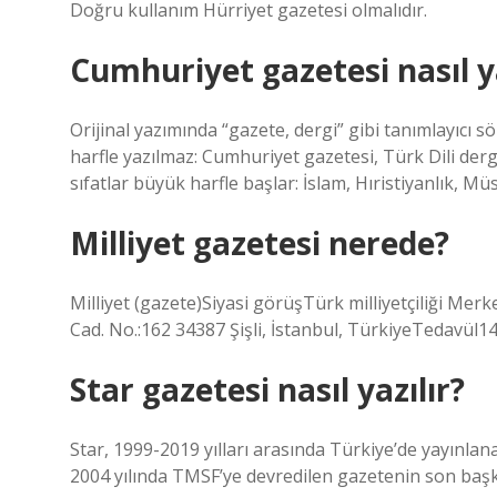
Doğru kullanım Hürriyet gazetesi olmalıdır.
Cumhuriyet gazetesi nasıl y
Orijinal yazımında “gazete, dergi” gibi tanımlayıcı
harfle yazılmaz: Cumhuriyet gazetesi, Türk Dili dergi
sıfatlar büyük harfle başlar: İslam, Hıristiyanlık, Mü
Milliyet gazetesi nerede?
Milliyet (gazete)Siyasi görüşTürk milliyetçiliği Me
Cad. No.:162 34387 Şişli, İstanbul, TürkiyeTedavül14
Star gazetesi nasıl yazılır?
Star, 1999-2019 yılları arasında Türkiye’de yayınlana
2004 yılında TMSF’ye devredilen gazetenin son başk