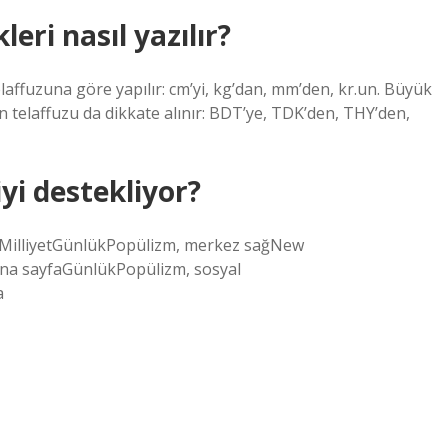
eri nasıl yazılır?
laffuzuna göre yapılır: cm’yi, kg’dan, mm’den, kr.un. Büyük
in telaffuzu da dikkate alınır: BDT’ye, TDK’den, THY’den,
iyi destekliyor?
örüşMilliyetGünlükPopülizm, merkez sağNew
Ana sayfaGünlükPopülizm, sosyal
a