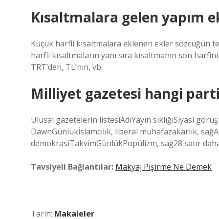
Kısaltmalara gelen yapım ekl
Küçük harfli kısaltmalara eklenen ekler sözcüğün te
harfli kısaltmaların yanı sıra kısaltmanın son harfin
TRT’den, TL’nın, vb.
Milliyet gazetesi hangi part
Ulusal gazetelerin listesiAdıYayın sıklığıSiyasi g
DawnGünlükİslamcılık, liberal muhafazakarlık, sağ
demokrasiTakvimGünlükPopülizm, sağ28 satır dah
Tavsiyeli Bağlantılar:
Makyaj Pişirme Ne Demek
Tarih:
Makaleler