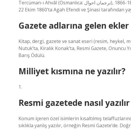
Tercüman-ı Ahvâl (Osmanlıca: ترجمان احوال), 1860-1866 yılları arasında İstanbul’da yayımlanan ilk özel gazetedir.
22 Ekim 1860’ta Agah Efendi ve Şinasi tarafından ya
Gazete adlarına gelen ekler n
Kitap, dergi, gazete ve sanat eseri (resim, heykel, mü
Nutuk’ta, Kiralık Konak’ta, Resmi Gazete, Onuncu Yı
Barış Ödülü.
Milliyet kısmına ne yazılır?
1.
Resmi gazetede nasıl yazılı
Konum içeren özel isimlerin kısaltılmış telaffuzların
sıklıkla yanlış yazılır, örneğin Resmi Gazete’de. Doğ