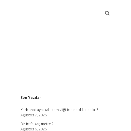
Sidebar
Son Yazılar
grandoperabet giriş
Karbonat ayakkabı temizliği için nasıl kullanılır ?
Ağustos 7, 2026
Bir irtifa kaç metre ?
Ağustos 6, 2026