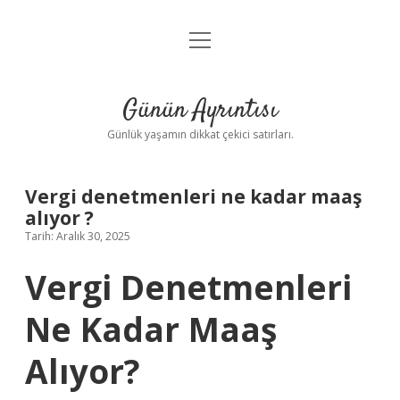
menüyü
Anasayfa
aç
Gizlilik Politikası
Günün Ayrıntısı
Yasal Uyarı
Günlük yaşamın dikkat çekici satırları.
Hakkımızda
Vergi denetmenleri ne kadar maaş
alıyor ?
Tarih: Aralık 30, 2025
Vergi Denetmenleri
Ne Kadar Maaş
Alıyor?