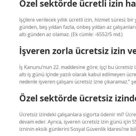
Özel sektörde ücretli izin h
İşçilere verilecek yıllık ücretli izin, hizmet süresi; bir
günden, beş yıldan fazla, onbeş yıldan az çalışanları 
altı günden az olamaz. (Ek cümle: -6552/5 md.)
İşveren zorla ücretsiz izin v
İş Kanunu’nun 22. maddesine göre; işçi bu ücretsiz i
altı iş günü içinde yazılı olarak kabul edilmeyen ücrets
nedenle işveren çalışanı ücretsiz izne çıkaramaz.” şe
Özel sektörde ücretsiz izind
Ücretsiz izindeki çalışanlara sigorta ödenir mi? Ücr
devam eder. Ayrıca, işveren ücretsiz izin günü için 
izninin eksik günlerini Sosyal Güvenlik İdaresi’ne bild