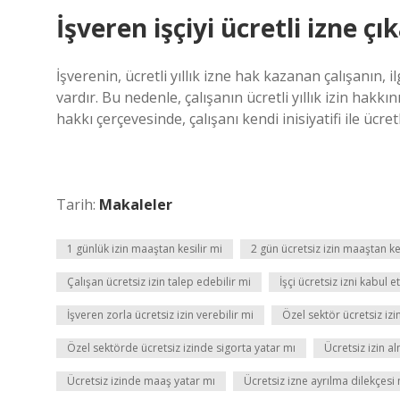
İşveren işçiyi ücretli izne çı
İşverenin, ücretli yıllık izne hak kazanan çalışanın, 
vardır. Bu nedenle, çalışanın ücretli yıllık izin hak
hakkı çerçevesinde, çalışanı kendi inisiyatifi ile ücretli
Tarih:
Makaleler
1 günlük izin maaştan kesilir mi
2 gün ücretsiz izin maaştan ke
Çalışan ücretsiz izin talep edebilir mi
İşçi ücretsiz izni kabul 
İşveren zorla ücretsiz izin verebilir mi
Özel sektör ücretsiz izi
Özel sektörde ücretsiz izinde sigorta yatar mı
Ücretsiz izin al
Ücretsiz izinde maaş yatar mı
Ücretsiz izne ayrılma dilekçesi 