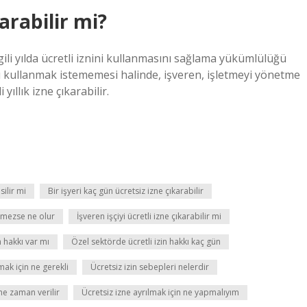
karabilir mi?
ilgili yılda ücretli iznini kullanmasını sağlama yükümlülüğü
kını kullanmak istememesi halinde, işveren, işletmeyi yönetme
 yıllık izne çıkarabilir.
silir mi
Bir işyeri kaç gün ücretsiz izne çıkarabilir
etmezse ne olur
İşveren işçiyi ücretli izne çıkarabilir mi
n hakkı var mı
Özel sektörde ücretli izin hakkı kaç gün
mak için ne gerekli
Ücretsiz izin sebepleri nelerdir
ne zaman verilir
Ücretsiz izne ayrılmak için ne yapmalıyım