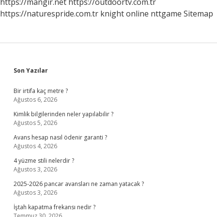
https://mangir.net
https://outdoortv.com.tr
https://naturespride.com.tr
knight online
nttgame
Sitemap
Sidebar
Son Yazılar
Bir irtifa kaç metre ?
Ağustos 6, 2026
Kimlik bilgilerinden neler yapılabilir ?
Ağustos 5, 2026
Avans hesap nasıl ödenir garanti ?
Ağustos 4, 2026
4 yüzme stili nelerdir ?
Ağustos 3, 2026
2025-2026 pancar avansları ne zaman yatacak ?
Ağustos 3, 2026
İştah kapatma frekansı nedir ?
Temmuz 30, 2026