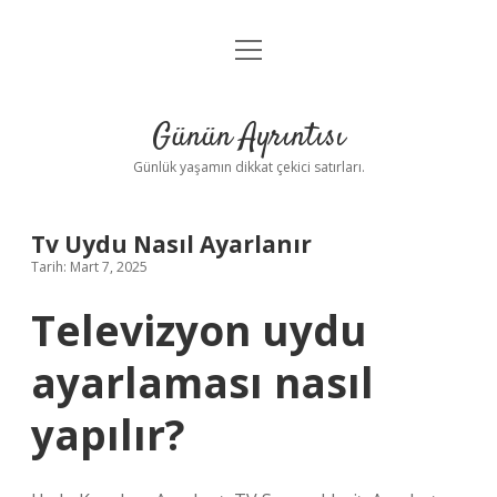
menüyü
Anasayfa
aç
Gizlilik Politikası
Günün Ayrıntısı
Yasal Uyarı
Günlük yaşamın dikkat çekici satırları.
Hakkımızda
Tv Uydu Nasıl Ayarlanır
Tarih: Mart 7, 2025
Televizyon uydu
ayarlaması nasıl
yapılır?