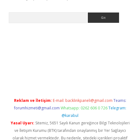
Arama
rabet giriş
Reklam ve İletişim:
E-mail:
backlinkpaneli@gmail.com
Teams:
forumhizmeti@gmail.com
Whatsapp: 0262 606 0 726
Telegram:
@karabul
Yasal Uyarı:
Sitemiz, 5651 Sayılı Kanun gereğince Bilgi Teknolojileri
ve İletişim Kurumu (BTK) tarafından onaylanmış bir Yer Sağlayıcı
olarak hizmet vermektedir. Bu nedenle, sitedeki içerikleri proaktif