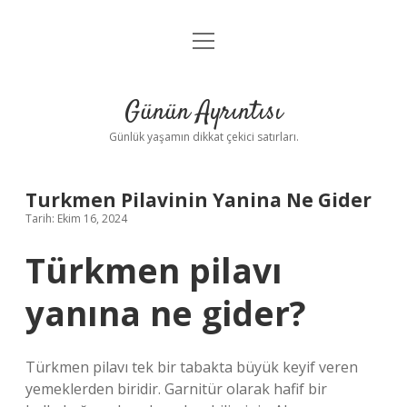
menüyü
Anasayfa
aç
Gizlilik Politikası
Günün Ayrıntısı
Yasal Uyarı
Günlük yaşamın dikkat çekici satırları.
Hakkımızda
Turkmen Pilavinin Yanina Ne Gider
Tarih: Ekim 16, 2024
Türkmen pilavı
yanına ne gider?
Türkmen pilavı tek bir tabakta büyük keyif veren
yemeklerden biridir. Garnitür olarak hafif bir