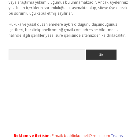
veya araştırma yükümlülüğümüz bulunmamaktadır. Ancak, üyelerimiz
yazdıkları içeriklerin sorumluluğunu taşımakta olup, siteye üye olarak
bu sorumluluğu kabul etmiş sayılırlar.
Hukuka ve yasal düzenlemelere aykırı olduğunu düşündüğünüz
içerikleri,
backlinkpanelicomtr@gmail.com
adresine bildirmeniz
halinde, ilgili içerikler yasal süre içerisinde sitemizden kaldırılacaktır.
Arama
ndoperabet giriş
Reklam ve İletişim:
E-mail:
backlinkpaneli@gmail.com
Teams: