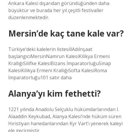
Ankara Kalesi dışarıdan göründüğünden daha
büyüktür ve burada her yıl çeşitli festivaller
düzenlenmektedir.
Mersin’de kaç tane kale var?
Türkiye’deki kalelerin listesiİlAdıİnşaat
başlangıcıMersinNamrun KalesiKilikya Ermeni
KrallığıSilifke KalesiBizans İmparatorluğuSinap
KalesiKilikya Ermeni KrallığıSofta KalesiRoma
İmparatorluğu101 satır daha
Alanya’yı kim fethetti?
1221 yılında Anadolu Selçuklu hükümdarlarından I.
Alaaddin Keykubad, Alanya Kalesi’nde hüküm süren
Hıristiyan hanedanlarından Kyr Vart’ı yenerek kaleyi
ele geçirmiştir.