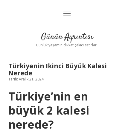
menüyü
Anasayfa
aç
Gizlilik Politikası
Günün Ayrıntısı
Yasal Uyarı
Günlük yaşamın dikkat çekici satırları.
Hakkımızda
Türkiyenin Ikinci Büyük Kalesi
Nerede
Tarih: Aralık 21, 2024
Türkiye’nin en
büyük 2 kalesi
nerede?