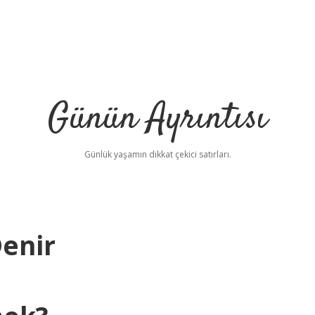
Günün Ayrıntısı
Günlük yaşamın dikkat çekici satırları.
enir