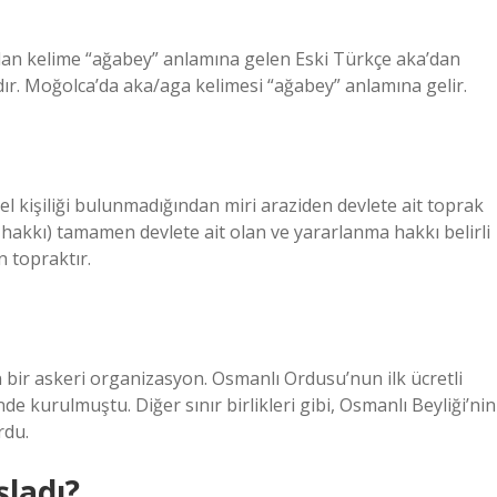
ılan kelime “ağabey” anlamına gelen Eski Türkçe aka’dan
ıdır. Moğolca’da aka/aga kelimesi “ağabey” anlamına gelir.
l kişiliği bulunmadığından miri araziden devlete ait toprak
a hakkı) tamamen devlete ait olan ve yararlanma hakkı belirli
n topraktır.
 bir askeri organizasyon. Osmanlı Ordusu’nun ilk ücretli
 kurulmuştu. Diğer sınır birlikleri gibi, Osmanlı Beyliği’nin
rdu.
şladı?