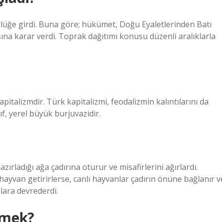
rlüğe girdi. Buna göre; hükümet, Doğu Eyaletlerinden Batı
sına karar verdi. Toprak dağıtımı konusu düzenli aralıklarla
italizmdir. Türk kapitalizmi, feodalizmin kalıntılarını da
f, yerel büyük burjuvazidir.
zırladığı ağa çadırına oturur ve misafirlerini ağırlardı.
 hayvan getirirlerse, canlı hayvanlar çadırın önüne bağlanır v
lara devrederdi.
emek?