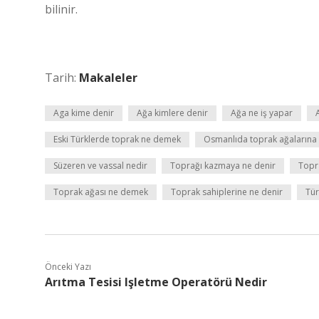
bilinir.
Tarih:
Makaleler
Aga kime denir
Ağa kimlere denir
Ağa ne iş yapar
Eski Türklerde toprak ne demek
Osmanlıda toprak ağalarına 
Süzeren ve vassal nedir
Toprağı kazmaya ne denir
Topr
Toprak ağası ne demek
Toprak sahiplerine ne denir
Tür
Önceki Yazı
Arıtma Tesisi Işletme Operatörü Nedir