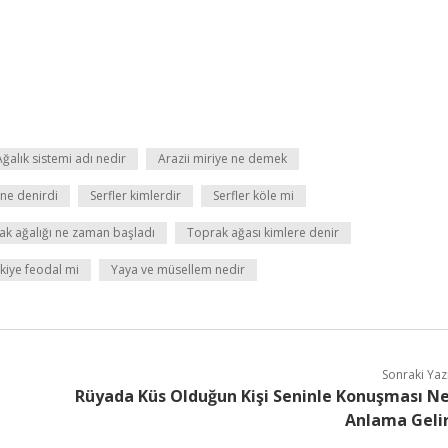
Ağalık sistemi adı nedir
Arazii miriye ne demek
ne denirdi
Serfler kimlerdir
Serfler köle mi
ak ağalığı ne zaman başladı
Toprak ağası kimlere denir
kiye feodal mi
Yaya ve müsellem nedir
Sonraki Yaz
Rüyada Küs Olduğun Kişi Seninle Konuşması N
Anlama Geli