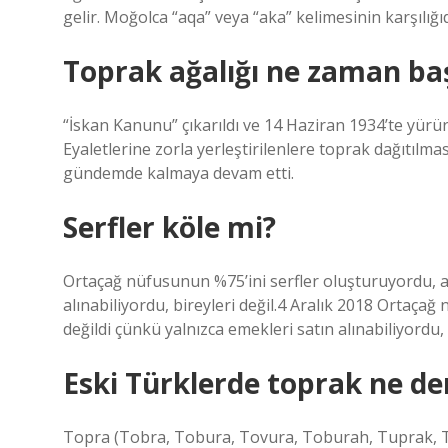
gelir. Moğolca “aqa” veya “aka” kelimesinin karşılığ
Toprak ağalığı ne zaman ba
“İskan Kanunu” çıkarıldı ve 14 Haziran 1934’te yürü
Eyaletlerine zorla yerleştirilenlere toprak dağıtılma
gündemde kalmaya devam etti.
Serfler köle mi?
Ortaçağ nüfusunun %75’ini serfler oluşturuyordu, an
alınabiliyordu, bireyleri değil.4 Aralık 2018 Ortaça
değildi çünkü yalnızca emekleri satın alınabiliyordu, b
Eski Türklerde toprak ne d
Topra (Tobra, Tobura, Tovura, Toburah, Tuprak, 