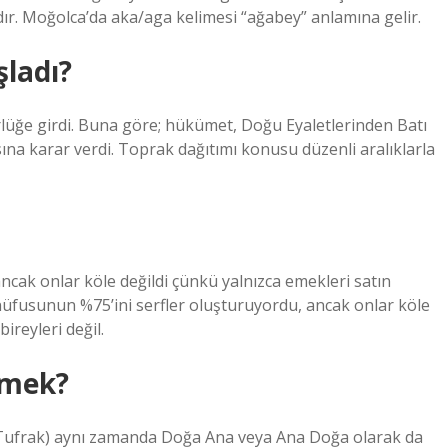
ıdır. Moğolca’da aka/aga kelimesi “ağabey” anlamına gelir.
şladı?
rlüğe girdi. Buna göre; hükümet, Doğu Eyaletlerinden Batı
sına karar verdi. Toprak dağıtımı konusu düzenli aralıklarla
cak onlar köle değildi çünkü yalnızca emekleri satın
ğ nüfusunun %75’ini serfler oluşturuyordu, ancak onlar köle
ireyleri değil.
emek?
Tufrak) aynı zamanda Doğa Ana veya Ana Doğa olarak da