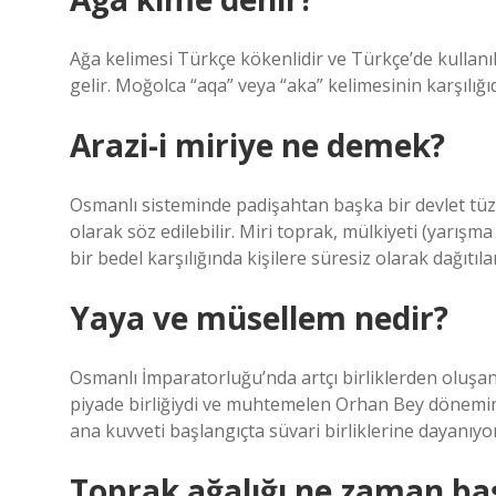
Ağa kelimesi Türkçe kökenlidir ve Türkçe’de kullan
gelir. Moğolca “aqa” veya “aka” kelimesinin karşılığ
Arazi-i miriye ne demek?
Osmanlı sisteminde padişahtan başka bir devlet tüze
olarak söz edilebilir. Miri toprak, mülkiyeti (yarışm
bir bedel karşılığında kişilere süresiz olarak dağıtıla
Yaya ve müsellem nedir?
Osmanlı İmparatorluğu’nda artçı birliklerden oluşan
piyade birliğiydi ve muhtemelen Orhan Bey döneminde
ana kuvveti başlangıçta süvari birliklerine dayanıyo
Toprak ağalığı ne zaman ba