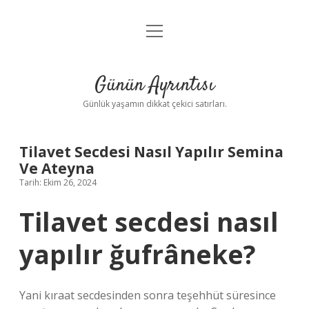
menüyü
Anasayfa
aç
Gizlilik Politikası
Günün Ayrıntısı
Yasal Uyarı
Günlük yaşamın dikkat çekici satırları.
Hakkımızda
Tilavet Secdesi Nasıl Yapılır Semina
Ve Ateyna
Tarih: Ekim 26, 2024
Tilavet secdesi nasıl
yapılır ğufrâneke?
Yani kıraat secdesinden sonra teşehhüt süresince