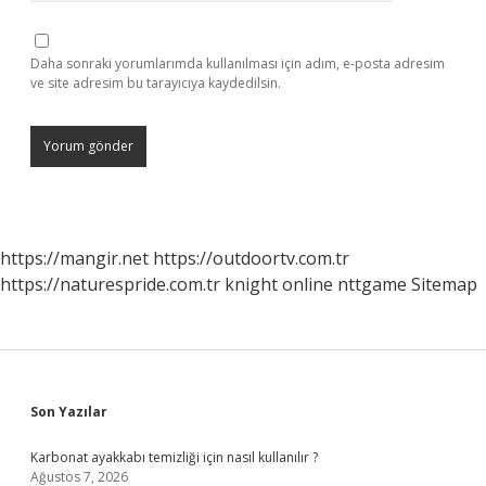
Daha sonraki yorumlarımda kullanılması için adım, e-posta adresim
ve site adresim bu tarayıcıya kaydedilsin.
https://mangir.net
https://outdoortv.com.tr
https://naturespride.com.tr
knight online
nttgame
Sitemap
Sidebar
Son Yazılar
Karbonat ayakkabı temizliği için nasıl kullanılır ?
Ağustos 7, 2026