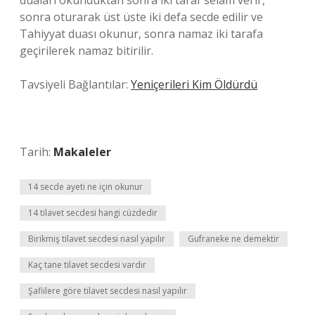
duaları okunduktan sonra iki taraf selâm verir,
sonra oturarak üst üste iki defa secde edilir ve
Tahiyyat duası okunur, sonra namaz iki tarafa
geçirilerek namaz bitirilir.
Tavsiyeli Bağlantılar:
Yeniçerileri Kim Öldürdü
Tarih:
Makaleler
14 secde ayeti ne için okunur
14 tilavet secdesi hangi cüzdedir
Birikmiş tilavet secdesi nasıl yapılır
Gufraneke ne demektir
Kaç tane tilavet secdesi vardır
Şafiilere göre tilavet secdesi nasıl yapılır