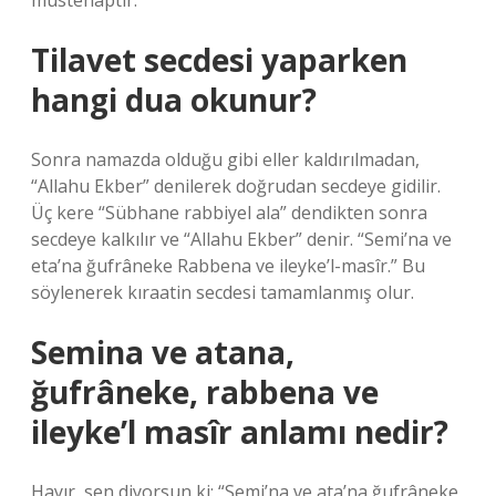
müstehaptır.
Tilavet secdesi yaparken
hangi dua okunur?
Sonra namazda olduğu gibi eller kaldırılmadan,
“Allahu Ekber” denilerek doğrudan secdeye gidilir.
Üç kere “Sübhane rabbiyel ala” dendikten sonra
secdeye kalkılır ve “Allahu Ekber” denir. “Semi’na ve
eta’na ğufrâneke Rabbena ve ileyke’l-masîr.” Bu
söylenerek kıraatin secdesi tamamlanmış olur.
Semina ve atana,
ğufrâneke, rabbena ve
ileyke’l masîr anlamı nedir?
Hayır, sen diyorsun ki: “Semi’na ve ata’na ğufrâneke