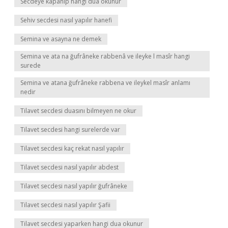
Secdeye kapanıp hangi dua okunur
Sehiv secdesi nasıl yapılır hanefi
Semina ve asayna ne demek
Semina ve ata na ğufrâneke rabbenâ ve ileyke l masîr hangi
surede
Semina ve atana ğufrâneke rabbena ve ileykel masîr anlamı
nedir
Tilavet secdesi duasını bilmeyen ne okur
Tilavet secdesi hangi surelerde var
Tilavet secdesi kaç rekat nasıl yapılır
Tilavet secdesi nasıl yapılır abdest
Tilavet secdesi nasıl yapılır ğufrâneke
Tilavet secdesi nasıl yapılır Şafii
Tilavet secdesi yaparken hangi dua okunur