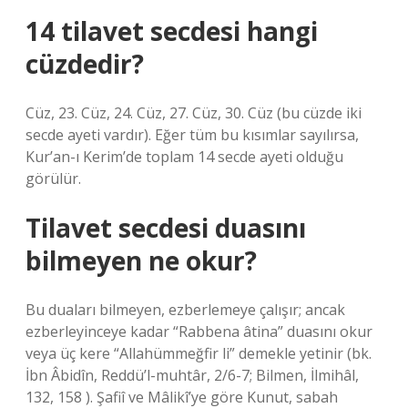
14 tilavet secdesi hangi
cüzdedir?
Cüz, 23. Cüz, 24. Cüz, 27. Cüz, 30. Cüz (bu cüzde iki
secde ayeti vardır). Eğer tüm bu kısımlar sayılırsa,
Kur’an-ı Kerim’de toplam 14 secde ayeti olduğu
görülür.
Tilavet secdesi duasını
bilmeyen ne okur?
Bu duaları bilmeyen, ezberlemeye çalışır; ancak
ezberleyinceye kadar “Rabbena âtina” duasını okur
veya üç kere “Allahümmeğfir li” demekle yetinir (bk.
İbn Âbidîn, Reddü’l-muhtâr, 2/6-7; Bilmen, İlmihâl,
132, 158 ). Şafiî ve Mâlikî’ye göre Kunut, sabah