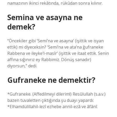
namazının ikinci rekâtında, rükûdan sonra kılınır.
Semina ve asayna ne
demek?
“Öncekiler gibi ‘Semi’na ve asayna’ (işittik ve isyan
ettik) mi diyeceksin? ‘Semi’na ve ata’na ğufraneke
Rabbena ve ileyke’l-masîr’ (işittik ve itaat ettik. Senin
affına sığınırız ey Rabbimiz. Dönüş sanadır)
diyorsun,” dedi.
Gufraneke ne demektir?
*Gufraneke. (Affedilmeyi dilerim!) Resûlullah (s.a.v.)
bazen tuvaletten çıktığında şu duayı yapardı:
*Elhamdülillahil-lezî ezhebe annil-ezâ ve âfânî.