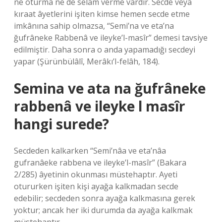
ne oturma ne de selam verme vardır. Secde veya
kıraat âyetlerini işiten kimse hemen secde etme
imkânına sahip olmazsa, “Semi’na ve eta’na
ğufrâneke Rabbenâ ve ileyke’l-masîr” demesi tavsiye
edilmiştir. Daha sonra o anda yapamadığı secdeyi
yapar (Şürünbülâlî, Merâkı’l-felâh, 184).
Semina ve ata na ğufrâneke
rabbenâ ve ileyke l masîr
hangi surede?
Secdeden kalkarken “Semi’nâa ve eta’nâa
gufranâeke rabbena ve ileyke’l-masîr” (Bakara
2/285) âyetinin okunması müstehaptır. Ayeti
otururken işiten kişi ayağa kalkmadan secde
edebilir; secdeden sonra ayağa kalkmasına gerek
yoktur; ancak her iki durumda da ayağa kalkmak