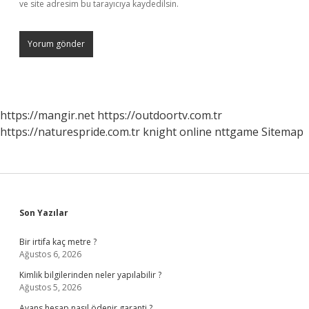
ve site adresim bu tarayıcıya kaydedilsin.
https://mangir.net
https://outdoortv.com.tr
https://naturespride.com.tr
knight online
nttgame
Sitemap
Sidebar
Son Yazılar
Bir irtifa kaç metre ?
Ağustos 6, 2026
Kimlik bilgilerinden neler yapılabilir ?
Ağustos 5, 2026
Avans hesap nasıl ödenir garanti ?