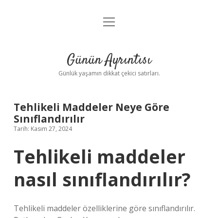
menüyü
Anasayfa
aç
Gizlilik Politikası
Günün Ayrıntısı
Yasal Uyarı
Günlük yaşamın dikkat çekici satırları.
Hakkımızda
Tehlikeli Maddeler Neye Göre
Sınıflandırılır
Tarih: Kasım 27, 2024
Tehlikeli maddeler
nasıl sınıflandırılır?
Tehlikeli maddeler özelliklerine göre sınıflandırılır.