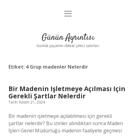
menüyü
Anasayfa
aç
Gizlilik Politikası
Günün Ayrıntısı
Yasal Uyarı
Günlük yaşamın dikkat çekici satırları.
Hakkımızda
Etiket:
4 Grup madenler Nelerdir
Bir Madenin Işletmeye Açılması Için
Gerekli Şartlar Nelerdir
Tarih: Kasım 21, 2024
Bir madenin işletmeye açılabilmesi için gerekli
şartlar nelerdir? Bu izinler alındıktan sonra Maden
İşleri Genel Müdürlüğü madenin faaliyete geçmesi