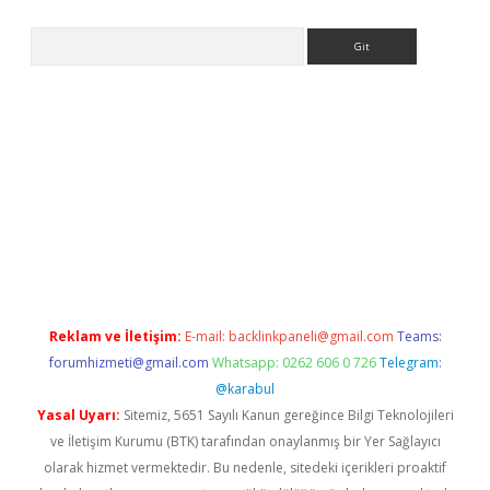
Arama
riş
Reklam ve İletişim:
E-mail:
backlinkpaneli@gmail.com
Teams:
forumhizmeti@gmail.com
Whatsapp: 0262 606 0 726
Telegram:
@karabul
Yasal Uyarı:
Sitemiz, 5651 Sayılı Kanun gereğince Bilgi Teknolojileri
ve İletişim Kurumu (BTK) tarafından onaylanmış bir Yer Sağlayıcı
olarak hizmet vermektedir. Bu nedenle, sitedeki içerikleri proaktif