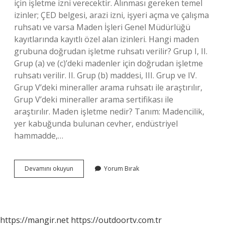
için işletme izni verecektir. Alınması gereken temel
izinler; ÇED belgesi, arazi izni, işyeri açma ve çalışma
ruhsatı ve varsa Maden İşleri Genel Müdürlüğü
kayıtlarında kayıtlı özel alan izinleri. Hangi maden
grubuna doğrudan işletme ruhsatı verilir? Grup I, II.
Grup (a) ve (c)’deki madenler için doğrudan işletme
ruhsatı verilir. II. Grup (b) maddesi, III. Grup ve IV.
Grup V’deki mineraller arama ruhsatı ile araştırılır,
Grup V’deki mineraller arama sertifikası ile
araştırılır. Maden işletme nedir? Tanım: Madencilik,
yer kabuğunda bulunan cevher, endüstriyel
hammadde,…
Bir
Devamını okuyun
Yorum Bırak
Madenin
Işletmeye
Açılması
Için
Gerekli
https://mangir.net
https://outdoortv.com.tr
Şartlar