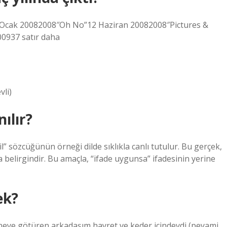
5 Ocak 20082008″Oh No”12 Haziran 20082008″Pictures &
0937 satır daha
li)
ılır?
l” sözcüğünün örneği dilde sıklıkla canlı tutulur. Bu gerçek,
 belirgindir. Bu amaçla, “ifade uygunsa” ifadesinin yerine
ek?
taneye götüren arkadaşım hayret ve keder içindeydi (peyami