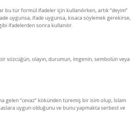
r bu tür formül ifadeler için kullanılırken, artık “deyim”
“ifade uygunsa, ifade uygunsa, kısaca söylemek gerekirse,
bi ifadelerden sonra kullanılır.
n bir sözcüğün, olayın, durumun, imgenin, sembolün veya
a gelen “cevaz” kökünden türemiş bir isim olup, İslam
esaslara uygun olduğunu ve bunu yapmakta serbest ve