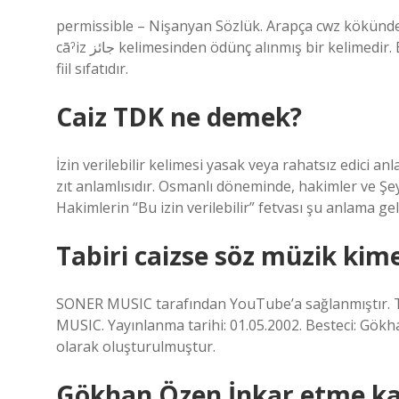
permissible – Nişanyan Sözlük. Arapça cwz kökünden g
cāˀiz جائز kelimesinden ödünç alınmış bir kelimedir. Bu kelime, Arapça cāza جَازَ “geçti” fiilinin fāˁil biçimindeki aktif
fiil sıfatıdır.
Caiz TDK ne demek?
İzin verilebilir kelimesi yasak veya rahatsız edici a
zıt anlamlısıdır. Osmanlı döneminde, hakimler ve Şeyh
Hakimlerin “Bu izin verilebilir” fetvası şu anlama geli
Tabiri caizse söz müzik kime
SONER MUSIC tarafından YouTube’a sağlanmıştır.
MUSIC. Yayınlanma tarihi: 01.05.2002. Besteci: Gök
olarak oluşturulmuştur.
Gökhan Özen İnkar etme kaç 