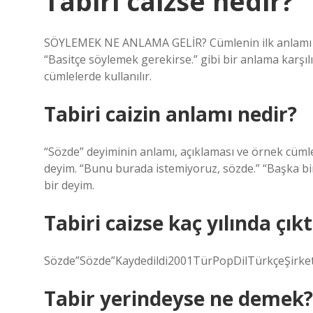
Tabiri caizse nedir?
SÖYLEMEK NE ANLAMA GELİR? Cümlenin ilk anlamı “B
“Basitçe söylemek gerekirse.” gibi bir anlama karşılı
cümlelerde kullanılır.
Tabiri caizin anlamı nedir?
“Sözde” deyiminin anlamı, açıklaması ve örnek cümle
deyim. “Bunu burada istemiyoruz, sözde.” “Başka b
bir deyim.
Tabiri caizse kaç yılında çıkt
Sözde”Sözde”Kaydedildi2001TürPopDilTürkçeŞirket
Tabir yerindeyse ne demek?