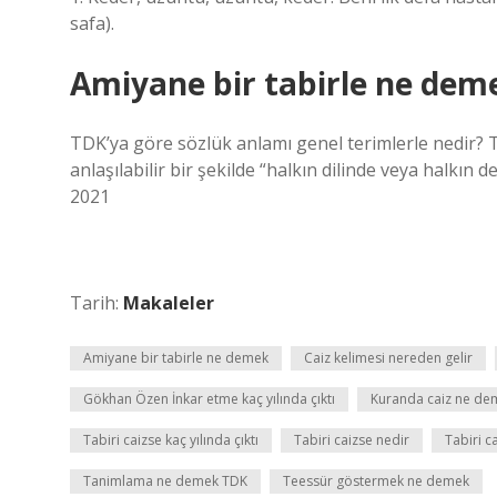
safa).
Amiyane bir tabirle ne dem
TDK’ya göre sözlük anlamı genel terimlerle nedir?
anlaşılabilir bir şekilde “halkın dilinde veya halkın de
2021
Tarih:
Makaleler
Amiyane bir tabirle ne demek
Caiz kelimesi nereden gelir
Gökhan Özen İnkar etme kaç yılında çıktı
Kuranda caiz ne de
Tabiri caizse kaç yılında çıktı
Tabiri caizse nedir
Tabiri c
Tanimlama ne demek TDK
Teessür göstermek ne demek