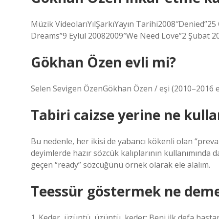
Müzik VideolarıYılŞarkıYayın Tarihi2008″Denied”2
Dreams”9 Eylül 20082009″We Need Love”2 Şubat 20
Gökhan Özen evli mi?
Selen Sevigen ÖzenGökhan Özen / eşi (2010–2016 ev
Tabiri caizse yerine ne kullan
Bu nedenle, her ikisi de yabancı kökenli olan “prevai
deyimlerde hazır sözcük kalıplarının kullanımında da
geçen “ready” sözcüğünü örnek olarak ele alalım.
Teessür göstermek ne dem
1. Keder, üzüntü, üzüntü, keder: Beni ilk defa has