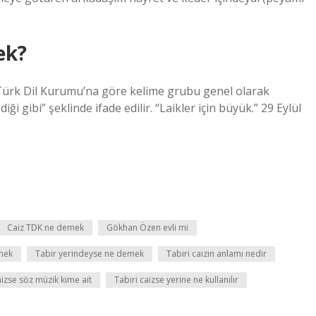
ek?
 Türk Dil Kurumu’na göre kelime grubu genel olarak
diği gibi” şeklinde ifade edilir. “Laikler için büyük.” 29 Eylül
Caiz TDK ne demek
Gökhan Özen evli mi
mek
Tabir yerindeyse ne demek
Tabiri caizin anlamı nedir
aizse söz müzik kime ait
Tabiri caizse yerine ne kullanılır