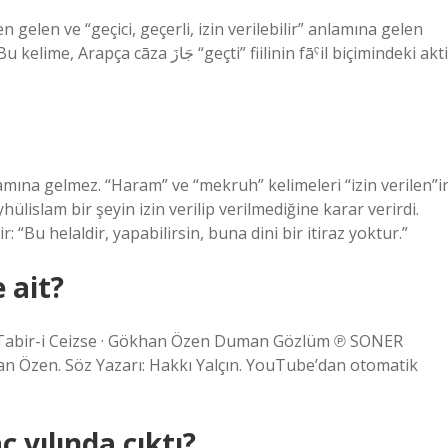
elen ve “geçici, geçerli, izin verilebilir” anlamına gelen
nlamına gelmez. “Haram” ve “mekruh” kelimeleri “izin verilen”i
ülislam bir şeyin izin verilip verilmediğine karar verirdi.
r: “Bu helaldir, yapabilirsin, buna dini bir itiraz yoktur.”
 ait?
 Tabir-i Ceizse · Gökhan Özen Duman Gözlüm ℗ SONER
han Özen. Söz Yazarı: Hakkı Yalçın. YouTube’dan otomatik
yılında çıktı?