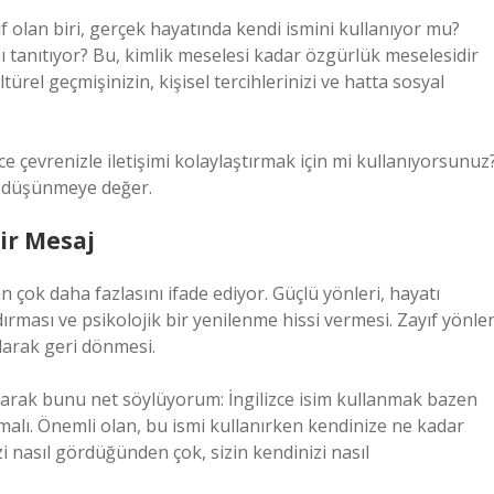
if olan biri, gerçek hayatında kendi ismini kullanıyor mu?
mı tanıtıyor? Bu, kimlik meselesi kadar özgürlük meselesidir
türel geçmişinizin, kişisel tercihlerinizi ve hatta sosyal
ce çevrenizle iletişimi kolaylaştırmak için mi kullanıyorsunuz
le düşünmeye değer.
ir Mesaj
n çok daha fazlasını ifade ediyor. Güçlü yönleri, hayatı
ırması ve psikolojik bir yenilenme hissi vermesi. Zayıf yönler
olarak geri dönmesi.
olarak bunu net söylüyorum: İngilizce isim kullanmak bazen
malı. Önemli olan, bu ismi kullanırken kendinize ne kadar
zi nasıl gördüğünden çok, sizin kendinizi nasıl