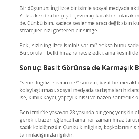
Bir düşünün: İngilizce bir isimle sosyal medyada akt
Yoksa kendini bir çeşit “çevrimiçi karakter” olarak 
de. Çünkü isim, sadece seslenme aracı değil; sizin kül
stratejilerinizi gösteren bir simge.
Peki, sizin İngilizce isminiz var mı? Yoksa bunu sade
Bu sorular, belki biraz rahatsız edici, ama kesinlik
Sonuç: Basit Görünse de Karmaşık B
“Senin İngilizce ismin ne?” sorusu, basit bir merakta
kolaylaştırması, sosyal medyada tartışmaları hızland
ise, kimlik kaybı, yapaylık hissi ve bazen sahtecilik 
Ben İzmir’de yaşayan 28 yaşında bir genç yetişkin 
gerekli, bazen eğlenceli ama her zaman biraz tartış
sadık kaldığınızdır. Çünkü kimliğiniz, başkalarının si
tanımladığınızla ilgilidir.