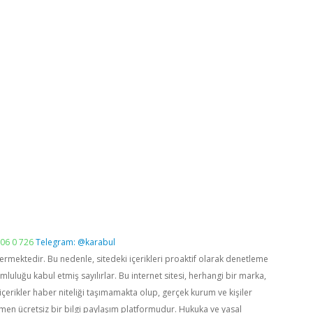
06 0 726
Telegram: @karabul
vermektedir. Bu nedenle, sitedeki içerikleri proaktif olarak denetleme
luğu kabul etmiş sayılırlar. Bu internet sitesi, herhangi bir marka,
içerikler haber niteliği taşımamakta olup, gerçek kurum ve kişiler
men ücretsiz bir bilgi paylaşım platformudur. Hukuka ve yasal