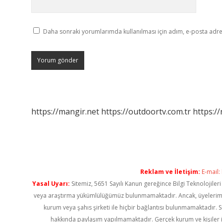
Daha sonraki yorumlarımda kullanılması için adım, e-posta adres
https://mangir.net
https://outdoortv.com.tr
https:/
Reklam ve İletişim:
E-mail:
Yasal Uyarı:
Sitemiz, 5651 Sayılı Kanun gereğince Bilgi Teknolojiler
veya araştırma yükümlülüğümüz bulunmamaktadır. Ancak, üyelerimiz ya
kurum veya şahıs şirketi ile hiçbir bağlantısı bulunmamaktadır. S
hakkında paylaşım yapılmamaktadır. Gerçek kurum ve kişiler i