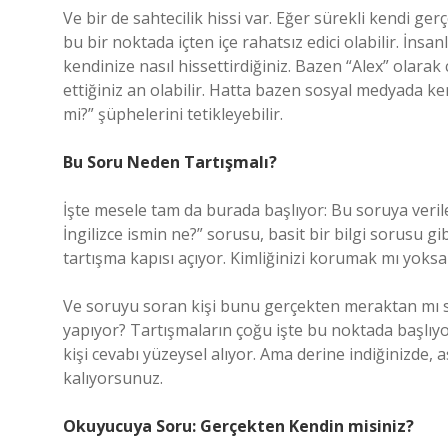
Ve bir de sahtecilik hissi var. Eğer sürekli kendi ger
bu bir noktada içten içe rahatsız edici olabilir. İns
kendinize nasıl hissettirdiğiniz. Bazen “Alex” olarak
ettiğiniz an olabilir. Hatta bazen sosyal medyada ken
mi?” şüphelerini tetikleyebilir.
Bu Soru Neden Tartışmalı?
İşte mesele tam da burada başlıyor: Bu soruya verile
İngilizce ismin ne?” sorusu, basit bir bilgi sorusu gi
tartışma kapısı açıyor. Kimliğinizi korumak mı yok
Ve soruyu soran kişi bunu gerçekten meraktan mı s
yapıyor? Tartışmaların çoğu işte bu noktada başlıy
kişi cevabı yüzeysel alıyor. Ama derine indiğinizde, a
kalıyorsunuz.
Okuyucuya Soru: Gerçekten Kendin misiniz?