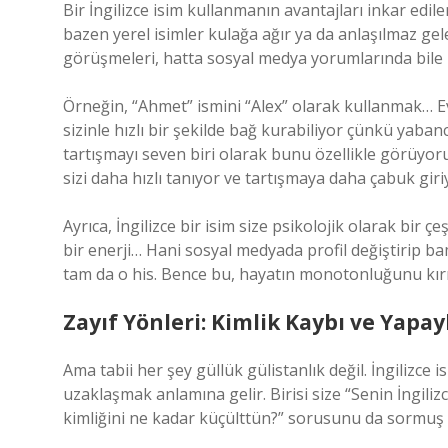
Bir İngilizce isim kullanmanın avantajları inkar edi
bazen yerel isimler kulağa ağır ya da anlaşılmaz geleb
görüşmeleri, hatta sosyal medya yorumlarında bile iş
Örneğin, “Ahmet” ismini “Alex” olarak kullanmak… Evet
sizinle hızlı bir şekilde bağ kurabiliyor çünkü yabanc
tartışmayı seven biri olarak bunu özellikle görüyoru
sizi daha hızlı tanıyor ve tartışmaya daha çabuk giriy
Ayrıca, İngilizce bir isim size psikolojik olarak bir çe
bir enerji… Hani sosyal medyada profil değiştirip ba
tam da o his. Bence bu, hayatın monotonluğunu kırm
Zayıf Yönleri: Kimlik Kaybı ve Yapayl
Ama tabii her şey güllük gülistanlık değil. İngiliz
uzaklaşmak anlamına gelir. Birisi size “Senin İngili
kimliğini ne kadar küçülttün?” sorusunu da sormuş olu