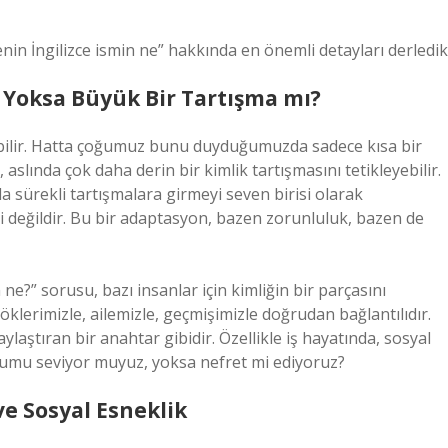
in İngilizce ismin ne” hakkında en önemli detayları derledik
u, Yoksa Büyük Bir Tartışma mı?
lebilir. Hatta çoğumuz bunu duyduğumuzda sadece kısa bir
slında çok daha derin bir kimlik tartışmasını tetikleyebilir.
 sürekli tartışmalara girmeyi seven birisi olarak
i değildir. Bu bir adaptasyon, bazen zorunluluk, bazen de
n ne?” sorusu, bazı insanlar için kimliğin bir parçasını
klerimizle, ailemizle, geçmişimizle doğrudan bağlantılıdır.
laylaştıran bir anahtar gibidir. Özellikle iş hayatında, sosyal
urumu seviyor muyuz, yoksa nefret mi ediyoruz?
ve Sosyal Esneklik