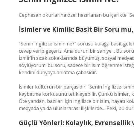
Cephesan okurlarına özel hazırlanan bu içerikte “Sen
İsimler ve Kimlik: Basit Bir Soru m
“Senin İngilizce ismin ne?” sorusu kulağa basit ge
cevap verip geçeriz. Ama durun bir saniye… Bu soru, a
İzmir’in sıcak sokaklarında büyümüş, sosyal medyada
söylüyorum: bu soru, sadece bir isim öğrenme isteğ
kendini dünyaya anlatma çabasıdır.
İsimler kültürün bir parçasıdır. “Senin İngilizce ismi
kaybetme korkusunu tetikleyebilir. Çünkü isimler, kö
Öte yandan, bazıları için İngilizce bir isim, hayatı ko
medyada ya da uluslararası ilişkilerde… Peki, bu d
Güçlü Yönleri: Kolaylık, Evrensellik 