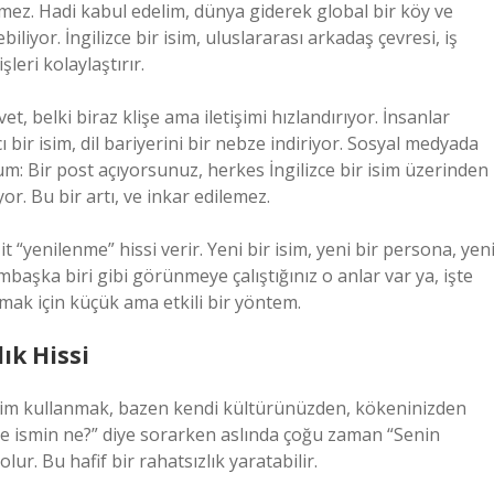
lemez. Hadi kabul edelim, dünya giderek global bir köy ve
iliyor. İngilizce bir isim, uluslararası arkadaş çevresi, iş
leri kolaylaştırır.
, belki biraz klişe ama iletişimi hızlandırıyor. İnsanlar
ı bir isim, dil bariyerini bir nebze indiriyor. Sosyal medyada
m: Bir post açıyorsunuz, herkes İngilizce bir isim üzerinden
or. Bu bir artı, ve inkar edilemez.
şit “yenilenme” hissi verir. Yeni bir isim, yeni bir persona, yen
mbaşka biri gibi görünmeye çalıştığınız o anlar var ya, işte
ak için küçük ama etkili bir yöntem.
ık Hissi
ce isim kullanmak, bazen kendi kültürünüzden, kökeninizden
zce ismin ne?” diye sorarken aslında çoğu zaman “Senin
r. Bu hafif bir rahatsızlık yaratabilir.