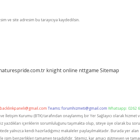
im ve site adresim bu tarayıcıya kaydedilsin.
/naturespride.com.tr
knight online
nttgame
Sitemap
backlinkpaneli@gmail.com
Teams:
forumhizmeti@gmail.com
Whatsapp: 0262 6
i ve İletişim Kurumu (BTK) tarafından onaylanmış bir Yer Sağlayıcı olarak hizmet 
zdıkları içeriklerin sorumluluğunu taşımakta olup, siteye üye olarak bu sorumlu
itede yalnızca kendi hazırladığımız makaleler paylaşılmaktadır. Burada yer alan 
le isim benzerlikleri tamamen tesadüfidir. Sitemiz, kar amacı gütmeyen ve tama