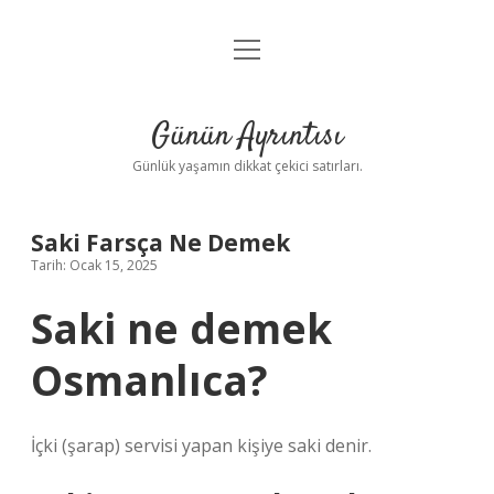
menüyü
Anasayfa
aç
Gizlilik Politikası
Günün Ayrıntısı
Yasal Uyarı
Günlük yaşamın dikkat çekici satırları.
Hakkımızda
Saki Farsça Ne Demek
Tarih: Ocak 15, 2025
Saki ne demek
Osmanlıca?
İçki (şarap) servisi yapan kişiye saki denir.