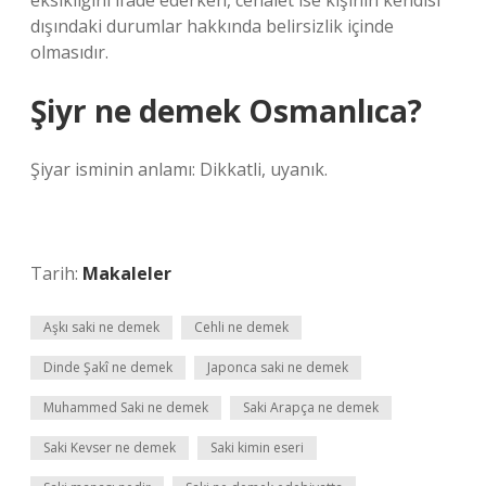
eksikliğini ifade ederken, cehalet ise kişinin kendisi
dışındaki durumlar hakkında belirsizlik içinde
olmasıdır.
Şiyr ne demek Osmanlıca?
Şiyar isminin anlamı: Dikkatli, uyanık.
Tarih:
Makaleler
Aşkı saki ne demek
Cehli ne demek
Dinde Şakî ne demek
Japonca saki ne demek
Muhammed Saki ne demek
Saki Arapça ne demek
Saki Kevser ne demek
Saki kimin eseri