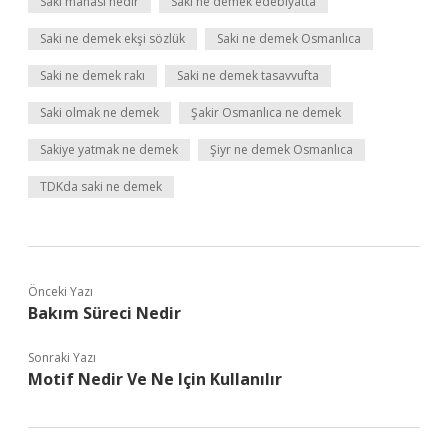
Saki manası nedir
Saki ne demek edebiyatta
Saki ne demek ekşi sözlük
Saki ne demek Osmanlıca
Saki ne demek rakı
Saki ne demek tasavvufta
Saki olmak ne demek
Şakir Osmanlıca ne demek
Sakiye yatmak ne demek
Şiyr ne demek Osmanlıca
TDKda saki ne demek
Önceki Yazı
Bakım Süreci Nedir
Sonraki Yazı
Motif Nedir Ve Ne Için Kullanılır