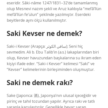
eseridir. Sâki-nâme 1247/1831–32’de tamamlanmış
olup Mesnevi nazım şekli ve Aruz kalıbıyla “mefâ’îlün
mefâ’îlün fe’ülun” şeklinde yazılmıştır. Eserdeki
beyitlerde aynı ölçü kullanılmıştır.
Saki Kevser ne demek?
Saki-i Kevser (Arapça: ساقي الكوثر); Seni hiç
sevmedim. Ali b. Ebu Talib’in (a.s.) lakaplarından biri
olup, Kevser havuzundan başkalarına su ikram eden
kişiyi ifade eder. “Saki-i Kevser” kelimesi “Saki” ve
“Kevser” kelimelerinin birleşiminden oluşmuştur.
Saki ne demek rakı?
Sake (Japonca: 酒), Japonya’nın ulusal içeceğidir ve
pirinç ve tahıl tozundan yapılır. Ayrıca rakı ve tatlı
şarapla karşılaştırılır. Genellikle beyaz şarap