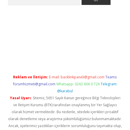
perabet giriş
Reklam ve İletişim:
E-mail:
backlinkpaneli@gmail.com
Teams:
forumhizmeti@gmail.com
Whatsapp: 0262 606 0 726
Telegram:
@karabul
Yasal Uyarı:
Sitemiz, 5651 Sayılı Kanun gereğince Bilgi Teknolojileri
ve İletişim Kurumu (BTK) tarafından onaylanmış bir Yer Sağlayıcı
olarak hizmet vermektedir. Bu nedenle, sitedeki içerikleri proaktif
olarak denetleme veya araştırma yükümlülüğümüz bulunmamaktadır.
Ancak, üyelerimiz yazdıkları içeriklerin sorumluluğunu taşımakta olup,