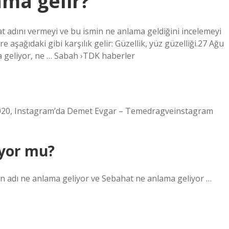
ama gelir?
 adını vermeyi ve bu ismin ne anlama geldiğini incelemeyi
aşağıdaki gibi karşılık gelir: Güzellik, yüz güzelliği.27 Ağu
a geliyor, ne … Sabah ›TDK haberler
 2020, Instagram’da Demet Evgar – Temedragveinstagram
iyor mu?
in adı ne anlama geliyor ve Sebahat ne anlama geliyor …