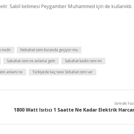
 gelir. Sabiî kelimesi Peygamber Muhammed için de kullanıldı.
ı nedir
Nebahat ismi Kuranda geçiyor mu
Sabahat ismi ne anlama gelir
Sabahat kadın ismi mi
tın anlamı ne
Türkiyede kaç tane Sebahat ismi var
Sonraki Yaz
1800 Watt Isıtıcı 1 Saatte Ne Kadar Elektrik Harca