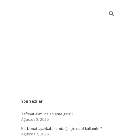
Sidebar
Son Yazılar
grandope
Tefrişat alımı ne anlama gelir ?
Ağustos 8, 2026
Karbonat ayakkabı temizliği için nasıl kullanılır ?
Ağustos 7, 2026