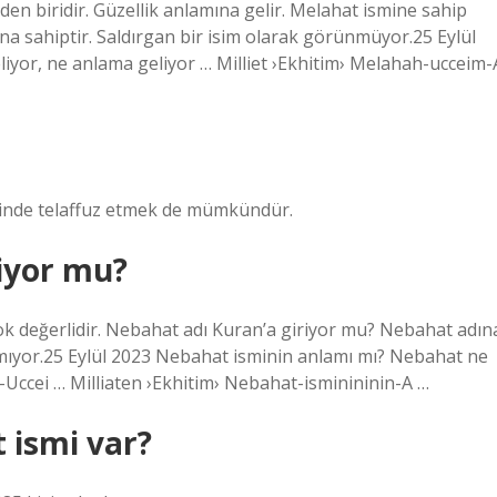
nden biridir. Güzellik anlamına gelir. Melahat ismine sahip
amına sahiptir. Saldırgan bir isim olarak görünmüyor.25 Eylül
iyor, ne anlama geliyor … Milliet ›Ekhitim› Melahah-ucceim-
klinde telaffuz etmek de mümkündür.
iyor mu?
çok değerlidir. Nebahat adı Kuran’a giriyor mu? Nebahat adın
mıyor.25 Eylül 2023 Nebahat isminin anlamı mı? Nebahat ne
-Uccei … Milliaten ›Ekhitim› Nebahat-isminininin-A …
 ismi var?