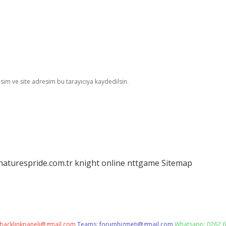
im ve site adresim bu tarayıcıya kaydedilsin.
/naturespride.com.tr
knight online
nttgame
Sitemap
backlinkpaneli@gmail.com
Teams:
forumhizmeti@gmail.com
Whatsapp: 0262 6