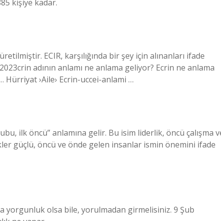
85 kişiye kadar.
etilmiştir. ECIR, karşılığında bir şey için alınanları ifade
7 2023crin adının anlamı ne anlama geliyor? Ecrin ne anlama
… Hürriyat ›Aile› Ecrin-uccei-anlami …
ubu, ilk öncü” anlamına gelir. Bu isim liderlik, öncü çalışma v
telikler güçlü, öncü ve önde gelen insanlar ismin önemini ifade
 veya yorgunluk olsa bile, yorulmadan girmelisiniz. 9 Şub