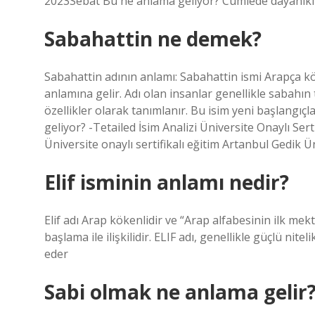
2023Sebat Bu ne anlama geliyor? Cümlede dayanıklı
Sabahattin ne demek?
Sabahattin adının anlamı: Sabahattin ismi Arapça kök
anlamına gelir. Adı olan insanlar genellikle sabahı
özellikler olarak tanımlanır. Bu isim yeni başlangıçl
geliyor? -Tetailed İsim Analizi Üniversite Onaylı Ser
Üniversite onaylı sertifikalı eğitim Artanbul Gedik Ü
Elif isminin anlamı nedir?
Elif adı Arap kökenlidir ve “Arap alfabesinin ilk mekt
başlama ile ilişkilidir. ELIF adı, genellikle güçlü ni
eder
Sabi olmak ne anlama gelir