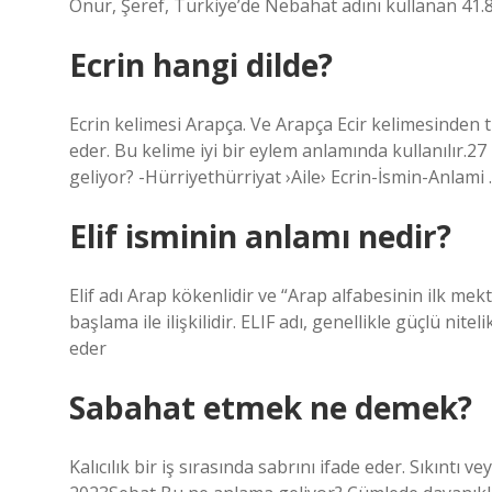
Onur, Şeref, Türkiye’de Nebahat adını kullanan 41.8
Ecrin hangi dilde?
Ecrin kelimesi Arapça. Ve Arapça Ecir kelimesinden tür
eder. Bu kelime iyi bir eylem anlamında kullanılır.2
geliyor? -Hürriyethürriyat ›Aile› Ecrin-İsmin-Anlami 
Elif isminin anlamı nedir?
Elif adı Arap kökenlidir ve “Arap alfabesinin ilk mekt
başlama ile ilişkilidir. ELIF adı, genellikle güçlü ni
eder
Sabahat etmek ne demek?
Kalıcılık bir iş sırasında sabrını ifade eder. Sıkıntı