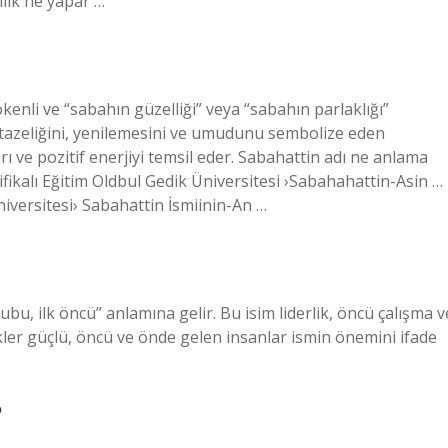
lık ne yapar …
enli ve “sabahın güzelliği” veya “sabahın parlaklığı”
n tazeliğini, yenilemesini ve umudunu sembolize eden
arı ve pozitif enerjiyi temsil eder. Sabahattin adı ne anlama
tifikalı Eğitim Oldbul Gedik Üniversitesi ›Sabahahattin-Asin …
niversitesi› Sabahattin İsmiinin-An …
ubu, ilk öncü” anlamına gelir. Bu isim liderlik, öncü çalışma v
telikler güçlü, öncü ve önde gelen insanlar ismin önemini ifade
?