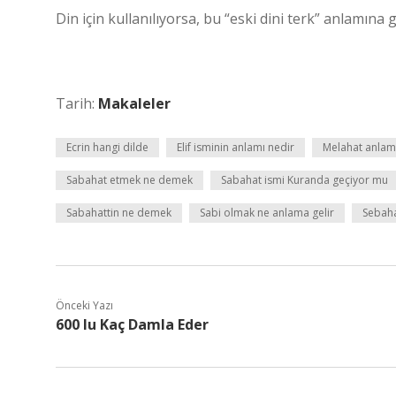
Din için kullanılıyorsa, bu “eski dini terk” anlamına
Tarih:
Makaleler
Ecrin hangi dilde
Elif isminin anlamı nedir
Melahat anlam
Sabahat etmek ne demek
Sabahat ismi Kuranda geçiyor mu
Sabahattin ne demek
Sabi olmak ne anlama gelir
Sebaha
Önceki Yazı
600 Iu Kaç Damla Eder