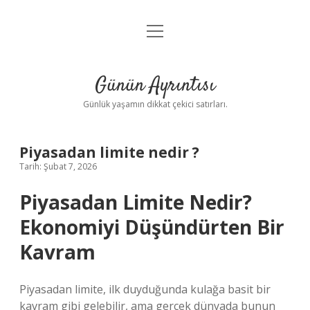
menüyü
Anasayfa
aç
Gizlilik Politikası
Günün Ayrıntısı
Yasal Uyarı
Günlük yaşamın dikkat çekici satırları.
Hakkımızda
Piyasadan limite nedir ?
Tarih: Şubat 7, 2026
Piyasadan Limite Nedir?
Ekonomiyi Düşündürten Bir
Kavram
Piyasadan limite, ilk duyduğunda kulağa basit bir
kavram gibi gelebilir, ama gerçek dünyada bunun