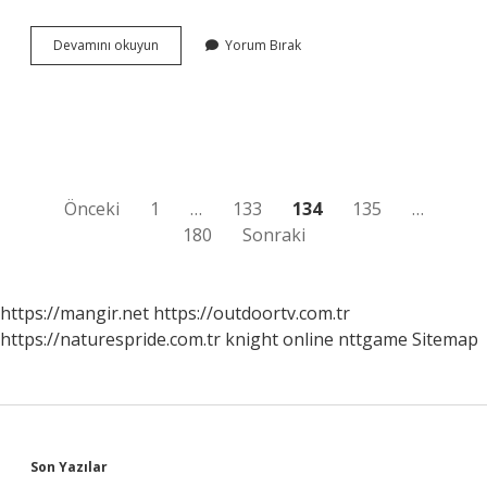
Ritim
Devamını okuyun
Yorum Bırak
Bozukluğu
Olan
Kişiler
Ne
Yapmalı
Yazı
Önceki
1
…
133
134
135
…
180
Sonraki
sayfalaması
https://mangir.net
https://outdoortv.com.tr
https://naturespride.com.tr
knight online
nttgame
Sitemap
Sidebar
Son Yazılar