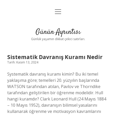
menüyü
Anasayfa
aç
Gizlilik Politikası
Günün Ayrıntısı
Yasal Uyarı
Günlük yaşamın dikkat çekici satırları.
Hakkımızda
Günün
Sistematik Davranış Kuramı Nedir
Tarih: Kasım 13, 2024
Ayrıntısı
Systematik davranış kuramı kimin? Bu iki temel
Yazılar
yaklaşıma göre; temelleri 20. yüzyılın başlarında
WATSON tarafından atılan, Pavlov ve Thorndike
tarafından geliştirilen bir öğrenme modelidir. Hull
hangi kuramdır? Clark Leonard Hull (24 Mayıs 1884
– 10 Mayıs 1952), davranışın bilimsel yasalarını
kullanarak öğrenme ve motivasyon kavramlarını