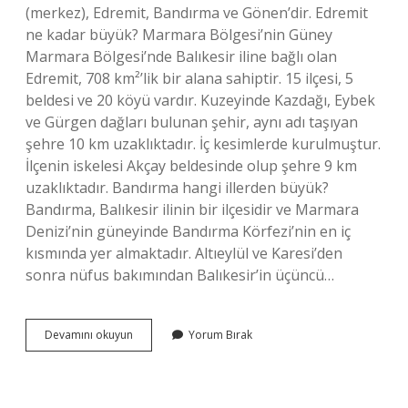
(merkez), Edremit, Bandırma ve Gönen’dir. Edremit
ne kadar büyük? Marmara Bölgesi’nin Güney
Marmara Bölgesi’nde Balıkesir iline bağlı olan
Edremit, 708 km²’lik bir alana sahiptir. 15 ilçesi, 5
beldesi ve 20 köyü vardır. Kuzeyinde Kazdağı, Eybek
ve Gürgen dağları bulunan şehir, aynı adı taşıyan
şehre 10 km uzaklıktadır. İç kesimlerde kurulmuştur.
İlçenin iskelesi Akçay beldesinde olup şehre 9 km
uzaklıktadır. Bandırma hangi illerden büyük?
Bandırma, Balıkesir ilinin bir ilçesidir ve Marmara
Denizi’nin güneyinde Bandırma Körfezi’nin en iç
kısmında yer almaktadır. Altıeylül ve Karesi’den
sonra nüfus bakımından Balıkesir’in üçüncü…
Bandırma
Devamını okuyun
Yorum Bırak
Mı
Büyük
Edremit
Mi