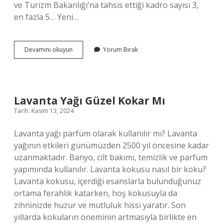
ve Turizm Bakanlığı’na tahsis ettiği kadro sayısı 3,
en fazla 5… Yeni…
Arkeoloji
Devamını okuyun
Yorum Bırak
Bölümü
Iş
Imkanı
Var
Mı
Lavanta Yağı Güzel Kokar Mı
Tarih: Kasım 13, 2024
Lavanta yağı parfüm olarak kullanılır mı? Lavanta
yağının etkileri günümüzden 2500 yıl öncesine kadar
uzanmaktadır. Banyo, cilt bakımı, temizlik ve parfüm
yapımında kullanılır. Lavanta kokusu nasıl bir koku?
Lavanta kokusu, içerdiği esanslarla bulunduğunuz
ortama ferahlık katarken, hoş kokusuyla da
zihninizde huzur ve mutluluk hissi yaratır. Son
yıllarda kokuların öneminin artmasıyla birlikte en