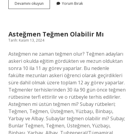
Su
Devamını okuyun
Yorum Bırak
Arıtma
Cihazının
Ömrü
Ne
Kadar
Asteğmen Teğmen Olabilir Mı
Tarih: Kasım 13, 2024
Asteğmen ne zaman teğmen olur? Teğmen adayları
askeri okulda eğitim gördükten ve mezun olduktan
sonra 10 ila 11 ay görev yaparlar. Bu nedenle
fakülte mezunları askeri öğrenci olarak geçirdikleri
süre dahil olmak üzere toplam 12 ay görev yaparlar.
Teğmenler terhislerinden 30 ila 90 gün önce teğmen
rütbesine terfi ettirilir ve o rütbeyle terhis edilirler.
Asteğmen mi üstün teğmen mi? Subay rütbeleri;
Teğmen, Teğmen, Üsteğmen, Yüzbaşı, Binbaşı,
Yarbay ve Albay. Subaylar teğmen olabilir mi? Subay;
Bunlar Teğmen, Teğmen, Üsteğmen, Yüzbaşı,
Binbaşı, Yarbay, Albay, Tuğgeneral/Tümamiral,