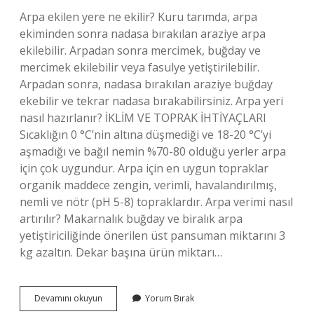
Arpa ekilen yere ne ekilir? Kuru tarımda, arpa
ekiminden sonra nadasa bırakılan araziye arpa
ekilebilir. Arpadan sonra mercimek, buğday ve
mercimek ekilebilir veya fasulye yetiştirilebilir.
Arpadan sonra, nadasa bırakılan araziye buğday
ekebilir ve tekrar nadasa bırakabilirsiniz. Arpa yeri
nasıl hazırlanır? İKLİM VE TOPRAK İHTİYAÇLARI
Sıcaklığın 0 °C’nin altına düşmediği ve 18-20 °C’yi
aşmadığı ve bağıl nemin %70-80 olduğu yerler arpa
için çok uygundur. Arpa için en uygun topraklar
organik maddece zengin, verimli, havalandırılmış,
nemli ve nötr (pH 5-8) topraklardır. Arpa verimi nasıl
artırılır? Makarnalık buğday ve biralık arpa
yetiştiriciliğinde önerilen üst pansuman miktarını 3
kg azaltın. Dekar başına ürün miktarı…
Arpa
Devamını okuyun
Yorum Bırak
Ekilen