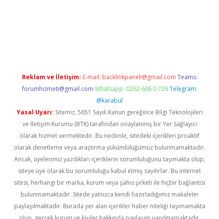
rabet giriş
Reklam ve İletişim:
E-mail:
backlinkpaneli@gmail.com
Teams:
forumhizmeti@gmail.com
Whatsapp: 0262 606 0 726
Telegram:
@karabul
Yasal Uyarı:
Sitemiz, 5651 Sayılı Kanun gereğince Bilgi Teknolojileri
ve İletişim Kurumu (BTK) tarafından onaylanmış bir Yer Sağlayıcı
olarak hizmet vermektedir. Bu nedenle, sitedeki içerikleri proaktif
olarak denetleme veya araştırma yükümlülüğümüz bulunmamaktadır.
Ancak, üyelerimiz yazdıkları içeriklerin sorumluluğunu taşımakta olup,
siteye üye olarak bu sorumluluğu kabul etmiş sayılırlar. Bu internet
sitesi, herhangi bir marka, kurum veya şahıs şirketi ile hiçbir bağlantısı
bulunmamaktadır. Sitede yalnızca kendi hazırladığımız makaleler
paylaşılmaktadır. Burada yer alan içerikler haber niteliği taşımamakta
olup, gerçek kurum ve kişiler hakkında paylaşım yapılmamaktadır.