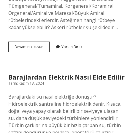
Tümgeneral/Tümamiral, Korgeneral/Koramiral,
Orgeneral/Amiral ve Mareşal/Büyük Amiral
rütbelerindeki erlerdir. Asteğmen hangi rütbeye
kadar yükselebilir? Askeri rütbeler şu şekildedir:…
Asteğmen
Devamını okuyun
Yorum Bırak
Teğmen
Olabilir
Mı
Barajlardan Elektrik Nasıl Elde Edilir
Tarih: Kasım 13, 2024
Barajlardaki su nasıl elektriğe dönüşür?
Hidroelektrik santraline hidroelektrik denir. Kısaca,
doğal veya yapay olarak belirli bir seviyeye ulaşan
su, daha düşük seviyedeki türbinlere yönlendirilir.
Türbin çarklarına büyük bir hızla çarpan su, türbin
şaftını döndürür ve böylece jeneratörü çalıştırır,