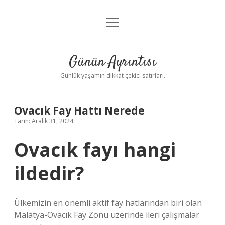
menüyü
Anasayfa
aç
Gizlilik Politikası
Günün Ayrıntısı
Yasal Uyarı
Günlük yaşamın dikkat çekici satırları.
Hakkımızda
Ovacık Fay Hattı Nerede
Tarih: Aralık 31, 2024
Ovacık fayı hangi
ildedir?
Ülkemizin en önemli aktif fay hatlarından biri olan
Malatya-Ovacık Fay Zonu üzerinde ileri çalışmalar