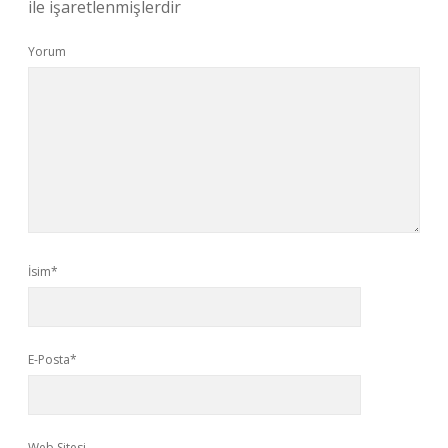
ile işaretlenmişlerdir
Yorum
İsim*
E-Posta*
Web Sitesi