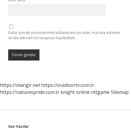
Daha sonraki yorumlarımda kullanılması için adım, e-posta adresim
ve site adresim bu tarayıcıya kaydedilsin.
https://mangir.net
https://outdoortv.com.tr
https://naturespride.com.tr
knight online
nttgame
Sitemap
Sidebar
Son Yazılar