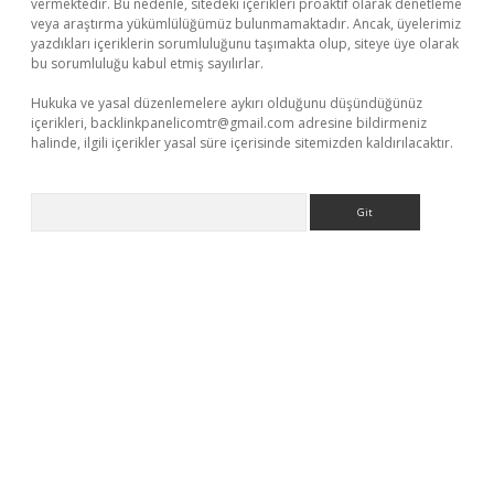
vermektedir. Bu nedenle, sitedeki içerikleri proaktif olarak denetleme
veya araştırma yükümlülüğümüz bulunmamaktadır. Ancak, üyelerimiz
yazdıkları içeriklerin sorumluluğunu taşımakta olup, siteye üye olarak
bu sorumluluğu kabul etmiş sayılırlar.
Hukuka ve yasal düzenlemelere aykırı olduğunu düşündüğünüz
içerikleri,
backlinkpanelicomtr@gmail.com
adresine bildirmeniz
halinde, ilgili içerikler yasal süre içerisinde sitemizden kaldırılacaktır.
Arama
doperabet giriş