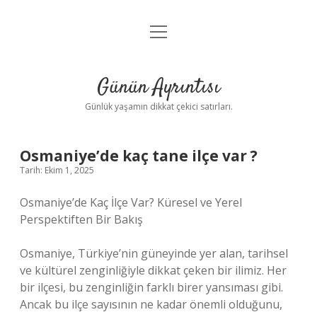
menüyü
Anasayfa
aç
Gizlilik Politikası
Günün Ayrıntısı
Yasal Uyarı
Günlük yaşamın dikkat çekici satırları.
Hakkımızda
Osmaniye’de kaç tane ilçe var ?
Tarih: Ekim 1, 2025
Osmaniye’de Kaç İlçe Var? Küresel ve Yerel
Perspektiften Bir Bakış
Osmaniye, Türkiye’nin güneyinde yer alan, tarihsel
ve kültürel zenginliğiyle dikkat çeken bir ilimiz. Her
bir ilçesi, bu zenginliğin farklı birer yansıması gibi.
Ancak bu ilçe sayısının ne kadar önemli olduğunu,