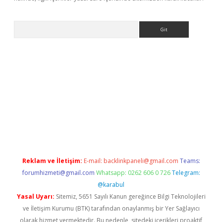
Arama
ndoperabet giriş
Reklam ve İletişim:
E-mail:
backlinkpaneli@gmail.com
Teams:
forumhizmeti@gmail.com
Whatsapp: 0262 606 0 726
Telegram:
@karabul
Yasal Uyarı:
Sitemiz, 5651 Sayılı Kanun gereğince Bilgi Teknolojileri
ve İletişim Kurumu (BTK) tarafından onaylanmış bir Yer Sağlayıcı
olarak hizmet vermektedir. Bu nedenle, sitedeki içerikleri proaktif