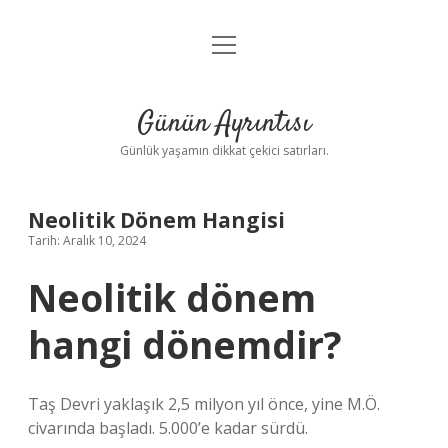
menüyü
Anasayfa
aç
Gizlilik Politikası
Günün Ayrıntısı
Yasal Uyarı
Günlük yaşamın dikkat çekici satırları.
Hakkımızda
Neolitik Dönem Hangisi
Tarih: Aralık 10, 2024
Neolitik dönem
hangi dönemdir?
Taş Devri yaklaşık 2,5 milyon yıl önce, yine M.Ö.
civarında başladı. 5.000’e kadar sürdü.