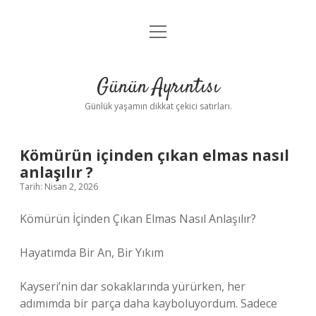
menüyü
Anasayfa
aç
Gizlilik Politikası
Günün Ayrıntısı
Yasal Uyarı
Günlük yaşamın dikkat çekici satırları.
Hakkımızda
Kömürün içinden çıkan elmas nasıl
anlaşılır ?
Tarih: Nisan 2, 2026
Kömürün İçinden Çıkan Elmas Nasıl Anlaşılır?
Hayatımda Bir An, Bir Yıkım
Kayseri’nin dar sokaklarında yürürken, her
adımımda bir parça daha kayboluyordum. Sadece