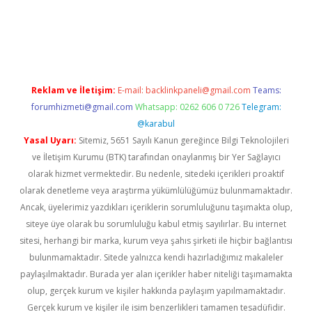
doperabet giriş
Reklam ve İletişim:
E-mail:
backlinkpaneli@gmail.com
Teams:
forumhizmeti@gmail.com
Whatsapp: 0262 606 0 726
Telegram:
@karabul
Yasal Uyarı:
Sitemiz, 5651 Sayılı Kanun gereğince Bilgi Teknolojileri
ve İletişim Kurumu (BTK) tarafından onaylanmış bir Yer Sağlayıcı
olarak hizmet vermektedir. Bu nedenle, sitedeki içerikleri proaktif
olarak denetleme veya araştırma yükümlülüğümüz bulunmamaktadır.
Ancak, üyelerimiz yazdıkları içeriklerin sorumluluğunu taşımakta olup,
siteye üye olarak bu sorumluluğu kabul etmiş sayılırlar. Bu internet
sitesi, herhangi bir marka, kurum veya şahıs şirketi ile hiçbir bağlantısı
bulunmamaktadır. Sitede yalnızca kendi hazırladığımız makaleler
paylaşılmaktadır. Burada yer alan içerikler haber niteliği taşımamakta
olup, gerçek kurum ve kişiler hakkında paylaşım yapılmamaktadır.
Gerçek kurum ve kişiler ile isim benzerlikleri tamamen tesadüfidir.