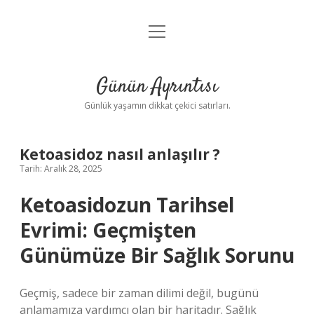
menüyü
Anasayfa
aç
Gizlilik Politikası
Günün Ayrıntısı
Yasal Uyarı
Günlük yaşamın dikkat çekici satırları.
Hakkımızda
Ketoasidoz nasıl anlaşılır ?
Tarih: Aralık 28, 2025
Ketoasidozun Tarihsel
Evrimi: Geçmişten
Günümüze Bir Sağlık Sorunu
Geçmiş, sadece bir zaman dilimi değil, bugünü
anlamamıza yardımcı olan bir haritadır. Sağlık