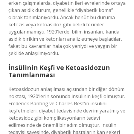
erken çalışmalarda, diyabetin ileri evrelerinde ortaya
çıkan asidik durum, genellikle “diyabetik koma”
olarak tanımlanıyordu. Ancak henüz bu duruma
ketozis veya ketoasidoz gibi belirli terimler
uygulanmamıştı. 1920’lerde, bilim insanları, kanda
asidik birikim ve ketonları analiz etmeye başladılar,
fakat bu kavramlar hala çok yeniydi ve yaygın bir
şekilde anlaşılmıyordu.
İnsülinin Keşfi ve Ketoasidozun
Tanımlanması
Ketoasidozun anlaşılması açısından bir diğer dönüm
noktası, 1920’lerin sonunda insülinin keşfi olmuştur.
Frederick Banting ve Charles Best’in insülini
keşfetmeleri, diyabet tedavisinde devrim yaratmış ve
ketoasidoz gibi komplikasyonların tedavi
edilmesinde de önemli bir adım olmuştur. İnsülin
tedavisi sayesinde, diyabetik hastaların kan şekeri