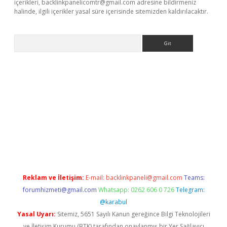
içerikleri,
backlinkpanelicomtr@gmail.com
adresine bildirmeniz
halinde, ilgili içerikler yasal süre içerisinde sitemizden kaldırılacaktır.
Arama
erabet giriş
Reklam ve İletişim:
E-mail:
backlinkpaneli@gmail.com
Teams:
forumhizmeti@gmail.com
Whatsapp: 0262 606 0 726
Telegram:
@karabul
Yasal Uyarı:
Sitemiz, 5651 Sayılı Kanun gereğince Bilgi Teknolojileri
ve İletişim Kurumu (BTK) tarafından onaylanmış bir Yer Sağlayıcı