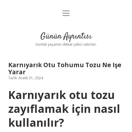
menüyü
Anasayfa
aç
Gizlilik Politikası
Günün Ayrıntısı
Yasal Uyarı
Günlük yaşamın dikkat çekici satırları.
Hakkımızda
Karnıyarık Otu Tohumu Tozu Ne Işe
Yarar
Tarih: Aralık 31, 2024
Karnıyarık otu tozu
zayıflamak için nasıl
kullanılır?