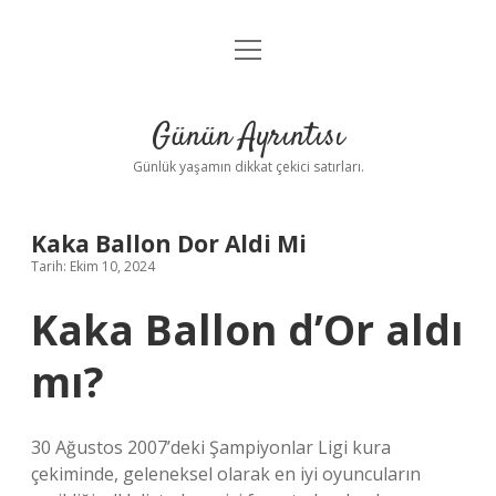
menüyü
Anasayfa
aç
Gizlilik Politikası
Günün Ayrıntısı
Yasal Uyarı
Günlük yaşamın dikkat çekici satırları.
Hakkımızda
Kaka Ballon Dor Aldi Mi
Tarih: Ekim 10, 2024
Kaka Ballon d’Or aldı
mı?
30 Ağustos 2007’deki Şampiyonlar Ligi kura
çekiminde, geleneksel olarak en iyi oyuncuların