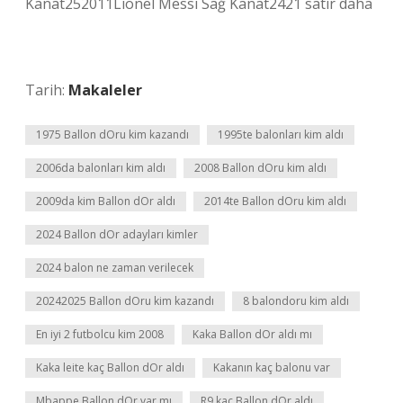
Kanat252011Lionel Messi Sağ Kanat2421 satır daha
Tarih:
Makaleler
1975 Ballon dOru kim kazandı
1995te balonları kim aldı
2006da balonları kim aldı
2008 Ballon dOru kim aldı
2009da kim Ballon dOr aldı
2014te Ballon dOru kim aldı
2024 Ballon dOr adayları kimler
2024 balon ne zaman verilecek
20242025 Ballon dOru kim kazandı
8 balondoru kim aldı
En iyi 2 futbolcu kim 2008
Kaka Ballon dOr aldı mı
Kaka leite kaç Ballon dOr aldı
Kakanın kaç balonu var
Mbappe Ballon dOr var mı
R9 kaç Ballon dOr aldı