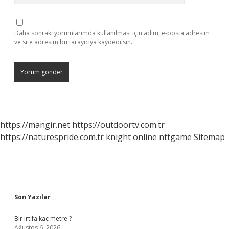
Daha sonraki yorumlarımda kullanılması için adım, e-posta adresim
ve site adresim bu tarayıcıya kaydedilsin.
https://mangir.net
https://outdoortv.com.tr
https://naturespride.com.tr
knight online
nttgame
Sitemap
Sidebar
Son Yazılar
Bir irtifa kaç metre ?
Ağustos 6, 2026