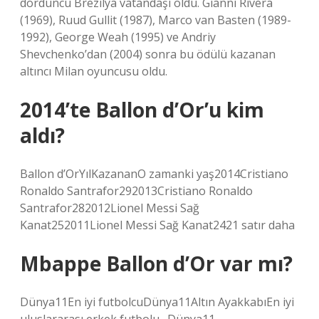
dördüncü Brezilya vatandaşı oldu. Gianni Rivera
(1969), Ruud Gullit (1987), Marco van Basten (1989-
1992), George Weah (1995) ve Andriy
Shevchenko’dan (2004) sonra bu ödülü kazanan
altıncı Milan oyuncusu oldu.
2014’te Ballon d’Or’u kim
aldı?
Ballon d’OrYılKazananO zamanki yaş2014Cristiano
Ronaldo Santrafor292013Cristiano Ronaldo
Santrafor282012Lionel Messi Sağ
Kanat252011Lionel Messi Sağ Kanat2421 satır daha
Mbappe Ballon d’Or var mı?
Dünya11En iyi futbolcuDünya11Altın AyakkabıEn iyi