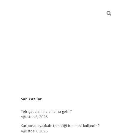
Sidebar
Son Yazılar
grandoperab
Tefrişat alımı ne anlama gelir ?
Ağustos 8, 2026
Karbonat ayakkabı temizliği için nasıl kullanılır ?
Ağustos 7, 2026