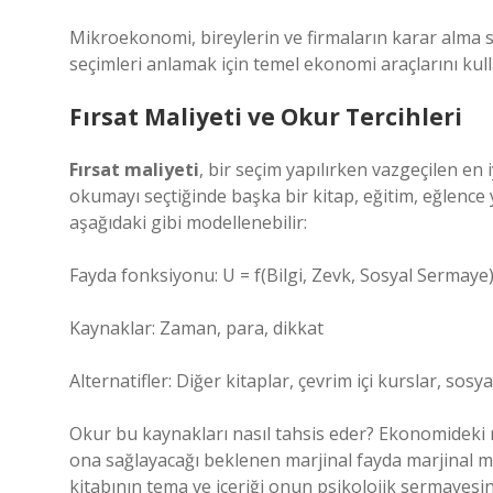
Mikroekonomi, bireylerin ve firmaların karar alma sür
seçimleri anlamak için temel ekonomi araçlarını kulla
Fırsat Maliyeti ve Okur Tercihleri
Fırsat maliyeti
, bir seçim yapılırken vazgeçilen en 
okumayı seçtiğinde başka bir kitap, eğitim, eğlence
aşağıdaki gibi modellenebilir:
Fayda fonksiyonu: U = f(Bilgi, Zevk, Sosyal Sermaye
Kaynaklar: Zaman, para, dikkat
Alternatifler: Diğer kitaplar, çevrim içi kurslar, sosya
Okur bu kaynakları nasıl tahsis eder? Ekonomideki ma
ona sağlayacağı beklenen marjinal fayda marjinal ma
kitabının tema ve içeriği onun psikolojik sermayesini 