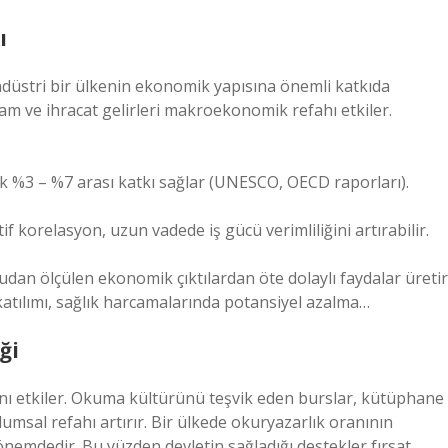
ı
ndüstri bir ülkenin ekonomik yapısına önemli katkıda
dam ve ihracat gelirleri makroekonomik refahı etkiler.
ak %3 – %7 arası katkı sağlar (UNESCO, OECD raporları).
if korelasyon, uzun vadede iş gücü verimliliğini artırabilir.
rudan ölçülen ekonomik çıktılardan öte dolaylı faydalar üretir
 katılımı, sağlık harcamalarında potansiyel azalma…
ği
sını etkiler. Okuma kültürünü teşvik eden burslar, kütüphane
lumsal refahı artırır. Bir ülkede okuryazarlık oranının
emdedir. Bu yüzden devletin sağladığı destekler fırsat