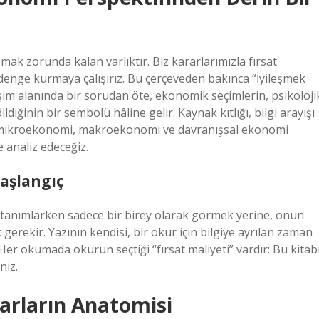
ak zorunda kalan varlıktır. Biz kararlarımızla fırsat
n denge kurmaya çalışırız. Bu çerçeveden bakınca “İyileşmek
işim alanında bir sorudan öte, ekonomik seçimlerin, psikoloji
diğinin bir sembolü hâline gelir. Kaynak kıtlığı, bilgi arayışı
n, mikroekonomi, makroekonomi ve davranışsal ekonomi
 analiz edeceğiz.
Başlangıç
 tanımlarken sadece bir birey olarak görmek yerine, onun
gerekir. Yazının kendisi, bir okur için bilgiye ayrılan zaman
er okumada okurun seçtiği “fırsat maliyeti” vardır: Bu kitab
niz.
arların Anatomisi