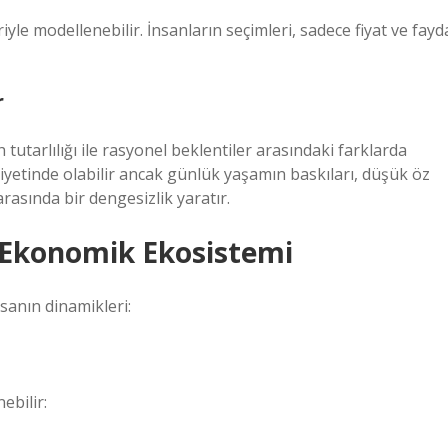
yle modellenebilir. İnsanların seçimleri, sadece fiyat ve fayd
r
ih tutarlılığı ile rasyonel beklentiler arasındaki farklarda
niyetinde olabilir ancak günlük yaşamın baskıları, düşük öz
arasında bir dengesizlik yaratır.
n Ekonomik Ekosistemi
asanın dinamikleri:
ebilir: