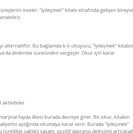
eçlerini inceler. “İyileşmek” kitabı etrafında gelişen bireyse
nabiliriz.
iyi alternatiftir. Bu bağlamda b ir okuyucu, “İyileşmek” kitabın
 ya da dinlenme süresinden vazgeçer. Okur için karar
)
l aktiviteler
rjinal fayda ilkesi burada devreye girer. Bir okur, kitabın
liyetini aştığında okumaya karar verir. Burada “İyileşmek”
(özellikle sağlıklı yaşam, pozitif davranış değişimi) artıracağ