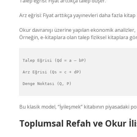
Talep eğrisi: Fiyat arttıkça talep düşer.
Arz eğrisi: Fiyat arttıkça yayınevleri daha fazla kitap
Okur davranışı üzerine yapılan ekonomik analizler, 
Örneğin, e-kitaplara olan talep fiziksel kitaplara göre
Talep Eğrisi (Qd = a – bP)

Arz Eğrisi (Qs = c + dP)

Denge Noktası (Q, P)

Bu klasik model, “İyileşmek” kitabının piyasadaki pot
Toplumsal Refah ve Okur İli