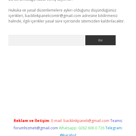
Hukuka ve yasal düzenlemelere aykırı olduğunu düşündüğünüz
içerikleri,
backlinkpanelicomtr@gmail.com
adresine bildirmeniz
halinde, ilgili içerikler yasal süre içerisinde sitemizden kaldırılacaktır.
Arama
doperabet giriş
Reklam ve İletişim:
E-mail:
backlinkpaneli@gmail.com
Teams:
forumhizmeti@gmail.com
Whatsapp: 0262 606 0 726
Telegram:
@karabul