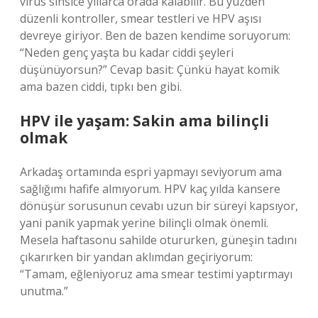
virüs sinsice yıllarca orada kalabilir. Bu yüzden
düzenli kontroller, smear testleri ve HPV aşısı
devreye giriyor. Ben de bazen kendime soruyorum:
“Neden genç yaşta bu kadar ciddi şeyleri
düşünüyorsun?” Cevap basit: Çünkü hayat komik
ama bazen ciddi, tıpkı ben gibi.
HPV ile yaşam: Sakin ama bilinçli
olmak
Arkadaş ortamında espri yapmayı seviyorum ama
sağlığımı hafife almıyorum. HPV kaç yılda kansere
dönüşür sorusunun cevabı uzun bir süreyi kapsıyor,
yani panik yapmak yerine bilinçli olmak önemli.
Mesela haftasonu sahilde otururken, güneşin tadını
çıkarırken bir yandan aklımdan geçiriyorum:
“Tamam, eğleniyoruz ama smear testimi yaptırmayı
unutma.”