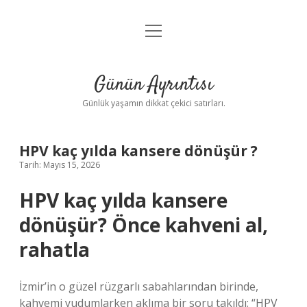
menüyü
Anasayfa
aç
Gizlilik Politikası
Günün Ayrıntısı
Yasal Uyarı
Günlük yaşamın dikkat çekici satırları.
Hakkımızda
HPV kaç yılda kansere dönüşür ?
Tarih: Mayıs 15, 2026
HPV kaç yılda kansere
dönüşür? Önce kahveni al,
rahatla
İzmir’in o güzel rüzgarlı sabahlarından birinde,
kahvemi yudumlarken aklıma bir soru takıldı: “HPV