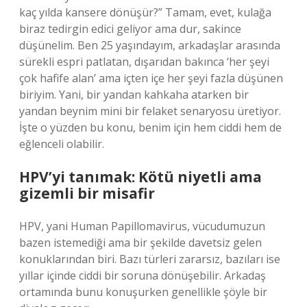
kaç yılda kansere dönüşür?” Tamam, evet, kulağa
biraz tedirgin edici geliyor ama dur, sakince
düşünelim. Ben 25 yaşındayım, arkadaşlar arasında
sürekli espri patlatan, dışarıdan bakınca ‘her şeyi
çok hafife alan’ ama içten içe her şeyi fazla düşünen
biriyim. Yani, bir yandan kahkaha atarken bir
yandan beynim mini bir felaket senaryosu üretiyor.
İşte o yüzden bu konu, benim için hem ciddi hem de
eğlenceli olabilir.
HPV’yi tanımak: Kötü niyetli ama
gizemli bir misafir
HPV, yani Human Papillomavirus, vücudumuzun
bazen istemediği ama bir şekilde davetsiz gelen
konuklarından biri. Bazı türleri zararsız, bazıları ise
yıllar içinde ciddi bir soruna dönüşebilir. Arkadaş
ortamında bunu konuşurken genellikle şöyle bir