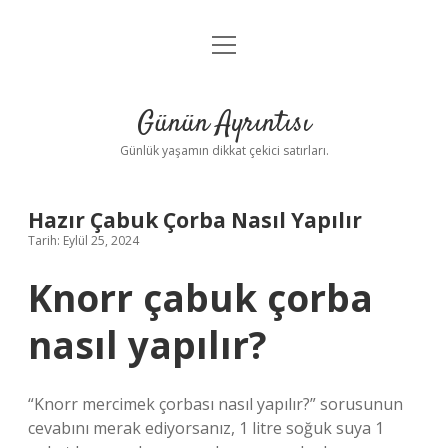
menüyü
Anasayfa
aç
Gizlilik Politikası
Günün Ayrıntısı
Yasal Uyarı
Günlük yaşamın dikkat çekici satırları.
Hakkımızda
Hazır Çabuk Çorba Nasıl Yapılır
Tarih: Eylül 25, 2024
Knorr çabuk çorba
nasıl yapılır?
“Knorr mercimek çorbası nasıl yapılır?” sorusunun
cevabını merak ediyorsanız, 1 litre soğuk suya 1