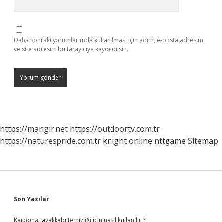
Daha sonraki yorumlarımda kullanılması için adım, e-posta adresim
ve site adresim bu tarayıcıya kaydedilsin.
https://mangir.net
https://outdoortv.com.tr
https://naturespride.com.tr
knight online
nttgame
Sitemap
Sidebar
Son Yazılar
Karbonat ayakkabı temizliği için nasıl kullanılır ?