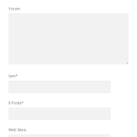
Yorum
İsim*
E-Posta*
Web Sitesi