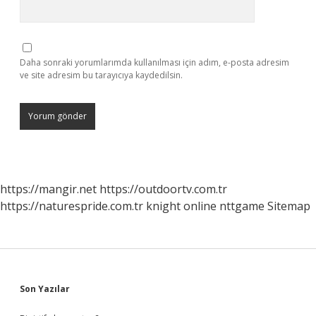
Daha sonraki yorumlarımda kullanılması için adım, e-posta adresim
ve site adresim bu tarayıcıya kaydedilsin.
https://mangir.net
https://outdoortv.com.tr
https://naturespride.com.tr
knight online
nttgame
Sitemap
Sidebar
Son Yazılar