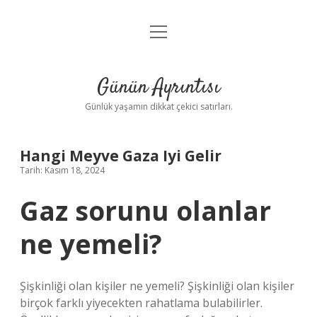
menüyü
Anasayfa
aç
Gizlilik Politikası
Günün Ayrıntısı
Yasal Uyarı
Günlük yaşamın dikkat çekici satırları.
Hakkımızda
Hangi Meyve Gaza Iyi Gelir
Tarih: Kasım 18, 2024
Gaz sorunu olanlar
ne yemeli?
Şişkinliği olan kişiler ne yemeli? Şişkinliği olan kişiler
birçok farklı yiyecekten rahatlama bulabilirler.