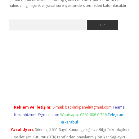
halinde, ilgili içerikler yasal süre içerisinde sitemizden kaldırılacaktır.
Arama
doperabet giriş
Reklam ve İletişim:
E-mail:
backlinkpaneli@gmail.com
Teams:
forumhizmeti@gmail.com
Whatsapp: 0262 606 0 726
Telegram:
@karabul
Yasal Uyarı:
Sitemiz, 5651 Sayılı Kanun gereğince Bilgi Teknolojileri
ve İletişim Kurumu (BTK) tarafından onaylanmış bir Yer Sağlayıcı