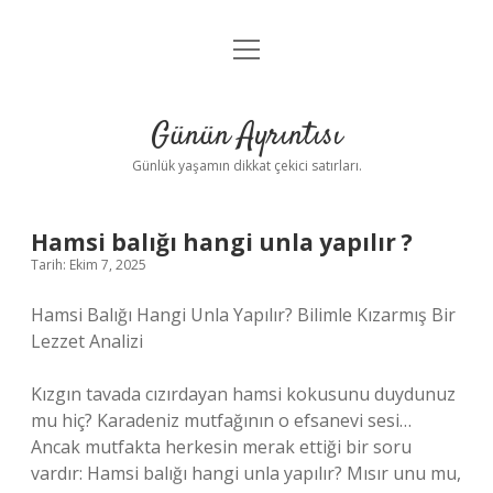
menüyü
Anasayfa
aç
Gizlilik Politikası
Günün Ayrıntısı
Yasal Uyarı
Günlük yaşamın dikkat çekici satırları.
Hakkımızda
Hamsi balığı hangi unla yapılır ?
Tarih: Ekim 7, 2025
Hamsi Balığı Hangi Unla Yapılır? Bilimle Kızarmış Bir
Lezzet Analizi
Kızgın tavada cızırdayan hamsi kokusunu duydunuz
mu hiç? Karadeniz mutfağının o efsanevi sesi…
Ancak mutfakta herkesin merak ettiği bir soru
vardır: Hamsi balığı hangi unla yapılır? Mısır unu mu,