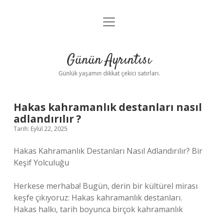
menüyü
Anasayfa
aç
Gizlilik Politikası
Günün Ayrıntısı
Yasal Uyarı
Günlük yaşamın dikkat çekici satırları.
Hakkımızda
Hakas kahramanlık destanları nasıl
adlandırılır ?
Tarih: Eylül 22, 2025
Hakas Kahramanlık Destanları Nasıl Adlandırılır? Bir
Keşif Yolculuğu
Herkese merhaba! Bugün, derin bir kültürel mirası
keşfe çıkıyoruz: Hakas kahramanlık destanları.
Hakas halkı, tarih boyunca birçok kahramanlık