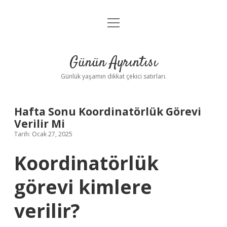
menüyü
Anasayfa
aç
Gizlilik Politikası
Günün Ayrıntısı
Yasal Uyarı
Günlük yaşamın dikkat çekici satırları.
Hakkımızda
Hafta Sonu Koordinatörlük Görevi
Verilir Mi
Tarih: Ocak 27, 2025
Koordinatörlük
görevi kimlere
verilir?