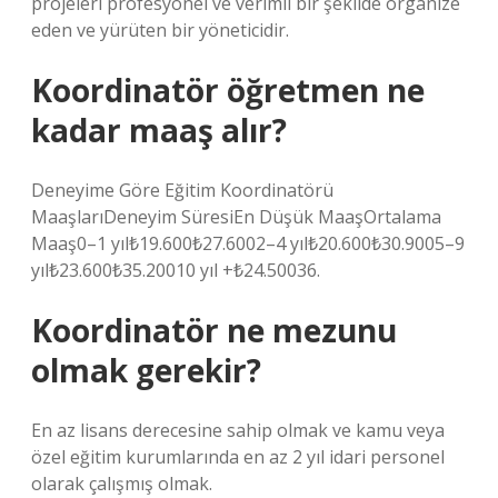
projeleri profesyonel ve verimli bir şekilde organize
eden ve yürüten bir yöneticidir.
Koordinatör öğretmen ne
kadar maaş alır?
Deneyime Göre Eğitim Koordinatörü
MaaşlarıDeneyim SüresiEn Düşük MaaşOrtalama
Maaş0–1 yıl₺19.600₺27.6002–4 yıl₺20.600₺30.9005–9
yıl₺23.600₺35.20010 yıl +₺24.50036.
Koordinatör ne mezunu
olmak gerekir?
En az lisans derecesine sahip olmak ve kamu veya
özel eğitim kurumlarında en az 2 yıl idari personel
olarak çalışmış olmak.