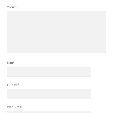
Yorum
İsim*
E-Posta*
Web Sitesi