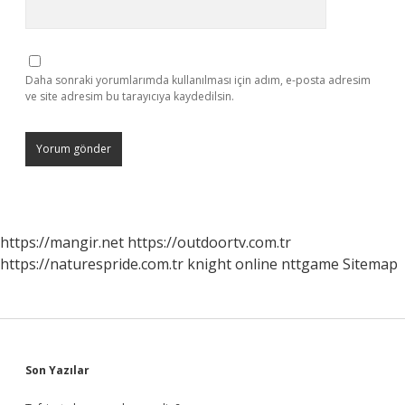
Daha sonraki yorumlarımda kullanılması için adım, e-posta adresim
ve site adresim bu tarayıcıya kaydedilsin.
https://mangir.net
https://outdoortv.com.tr
https://naturespride.com.tr
knight online
nttgame
Sitemap
Sidebar
Son Yazılar