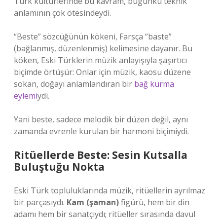
Türk kültürlerinde bu kavram, bugünkü teknik
anlamının çok ötesindeydi.
“Beste” sözcüğünün kökeni, Farsça “baste”
(bağlanmış, düzenlenmiş) kelimesine dayanır. Bu
köken, Eski Türklerin müzik anlayışıyla şaşırtıcı
biçimde örtüşür: Onlar için müzik, kaosu düzene
sokan, doğayı anlamlandıran bir
bağ kurma
eylemi
ydi.
Yani beste, sadece melodik bir düzen değil, aynı
zamanda evrenle kurulan bir harmoni biçimiydi.
Ritüellerde Beste: Sesin Kutsalla
Buluştuğu Nokta
Eski Türk topluluklarında müzik, ritüellerin ayrılmaz
bir parçasıydı.
Kam (şaman)
figürü, hem bir din
adamı hem bir sanatçıydı; ritüeller sırasında davul