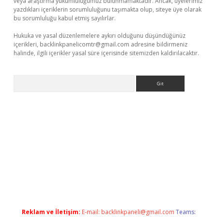
veya araştırma yükümlülüğümüz bulunmamaktadır. Ancak, üyelerimiz
yazdıkları içeriklerin sorumluluğunu taşımakta olup, siteye üye olarak
bu sorumluluğu kabul etmiş sayılırlar.
Hukuka ve yasal düzenlemelere aykırı olduğunu düşündüğünüz
içerikleri,
backlinkpanelicomtr@gmail.com
adresine bildirmeniz
halinde, ilgili içerikler yasal süre içerisinde sitemizden kaldırılacaktır.
Arama
riş
Reklam ve İletişim:
E-mail:
backlinkpaneli@gmail.com
Teams: