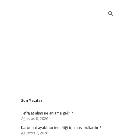
Sidebar
Son Yazılar
grandopera
Tefrişat alımı ne anlama gelir ?
Ağustos 8, 2026
Karbonat ayakkabı temizliği için nasıl kullanılır ?
Ağustos 7, 2026