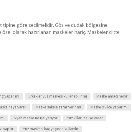
t tipine göre seçilmelidir. Göz ve dudak bölgesine
özel olarak hazırlanan maskeler hariç. Maskeler ciltte
ing yapar mı
Erkekler yüz maskesi kullanabilir mi
Maske amacı nedir
aske neye yarar
Maske sakala zarar verir mi
Maske sivilce yapar mı
 mı
Siyah maske ne işe yarıyor
Yüz kılları ne işe yarar
l yapılır
Yüz maskesi kaç yaşında kullanılır