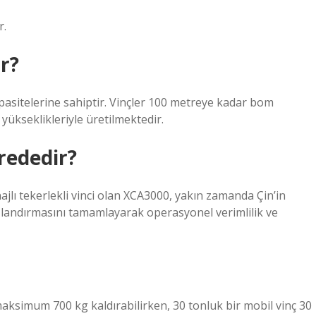
r.
ır?
apasitelerine sahiptir. Vinçler 100 metreye kadar bom
ükseklikleriyle üretilmektedir.
rededir?
jlı tekerlekli vinci olan XCA3000, yakın zamanda Çin’in
şlandırmasını tamamlayarak operasyonel verimlilik ve
 maksimum 700 kg kaldırabilirken, 30 tonluk bir mobil vinç 30