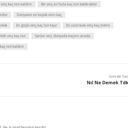
 vinç kaç ton kaldırır
Bir vinç en fazla kaç ton kaldırabilir
ondur
Dünyanın en büyük vinci kaç
onluk
En güçlü vinç kaç ton taşır
En uzun kule vinç kaç metre
letli vinç kaç ton
Sarılar vinç dünyada kaçıncı sırada
 kaç ton kaldırır
Sonraki Yaz
Nıl Ne Demek Td
*
ile işaretlenmişlerdir