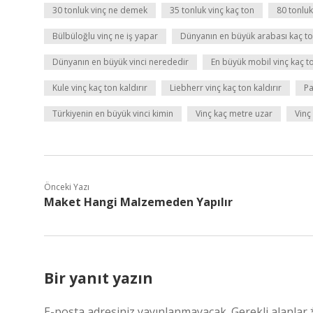
30 tonluk vinç ne demek
35 tonluk vinç kaç ton
80 tonluk
Bülbüloğlu vinç ne iş yapar
Dünyanın en büyük arabası kaç t
Dünyanın en büyük vinci nerededir
En büyük mobil vinç kaç t
Kule vinç kaç ton kaldırır
Liebherr vinç kaç ton kaldırır
Pa
Türkiyenin en büyük vinci kimin
Vinç kaç metre uzar
Vinç
Önceki Yazı
Maket Hangi Malzemeden Yapılır
Bir yanıt yazın
E-posta adresiniz yayınlanmayacak.
Gerekli alanlar