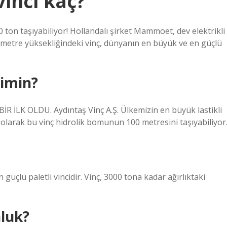
inci kaç?
 ton taşıyabiliyor! Hollandalı şirket Mammoet, dev elektrikli
00 metre yüksekliğindeki vinç, dünyanın en büyük ve en güçlü
kimin?
LK OLDU. Aydıntaş Vinç A.Ş. Ülkemizin en büyük lastikli
lı olarak bu vinç hidrolik bomunun 100 metresini taşıyabiliyor
üçlü paletli vincidir. Vinç, 3000 tona kadar ağırlıktaki
nluk?